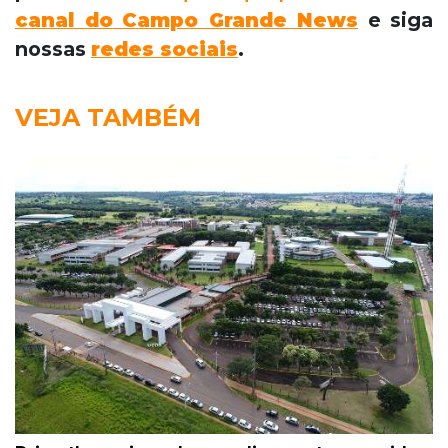
canal do
Campo Grande News
e siga
nossas
redes sociais
.
VEJA TAMBÉM