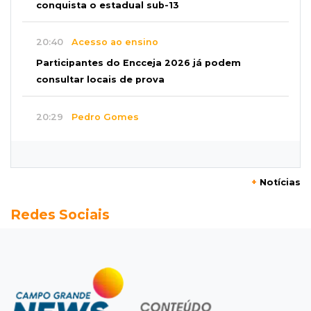
conquista o estadual sub-13
20:40
Acesso ao ensino
Participantes do Encceja 2026 já podem
consultar locais de prova
20:29
Pedro Gomes
Jovem morre baleado e suspeita envolve
disputa entre facções rivais
+
Notícias
20:01
Futebol feminino
Redes Sociais
Pantanal treina em Goiânia antes de jogo que
vale acesso inédito à Série A2
19:44
Campeonato Brasileiro
Remo busca empate com Atlético-MG e segue
na zona de rebaixamento