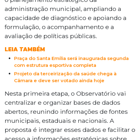
estratégico municipal. A estrutura
administração municipal, ampliando a
centralizará bases de dados abertos de
capacidade de diagnóstico e apoiando a
fontes municipais, estaduais e nacionais.
formulação, o acompanhamento e a
Em etapa posterior, avançará na análise
de dados internos para produzir
avaliação de políticas públicas.
diagnósticos e estudos técnicos. O evento
LEIA TAMBÉM
ocorre na sede da Semades, às 8h.
Praça do Santa Emília será inaugurada segunda
com estrutura esportiva completa
Projeto da terceirização da saúde chega à
Câmara e deve ser votado ainda hoje
Nesta primeira etapa, o Observatório vai
centralizar e organizar bases de dados
abertos, reunindo informações de fontes
municipais, estaduais e nacionais. A
proposta é integrar esses dados e facilitar o
acesso a informações estratégicas sobre