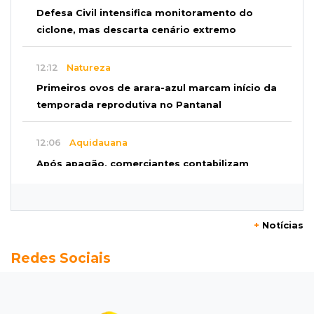
Defesa Civil intensifica monitoramento do
ciclone, mas descarta cenário extremo
12:12
Natureza
Primeiros ovos de arara-azul marcam início da
temporada reprodutiva no Pantanal
12:06
Aquidauana
Após apagão, comerciantes contabilizam
prejuízos e buscam ressarcimento
11:55
Meio ambiente
+
Notícias
Engenheiro do Pantanal: tatu-canastra pode
Redes Sociais
ganhar dia oficial em MS
11:38
Agosto Lilás
Dupla troca a 'sofrência' por alerta contra a