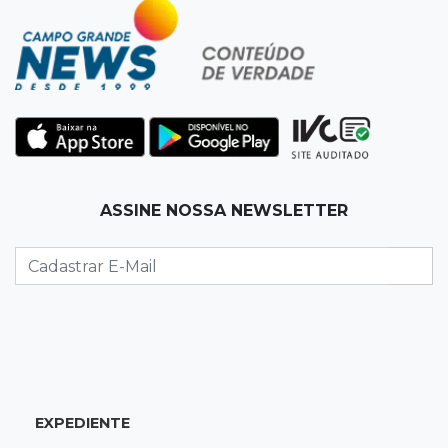
violência à mulher
11:37
Recomposição de fundo
Câmara deve dar urgência a debate sobre
dívida da prefeitura com previdência
11:34
Pedro Juan
ASSINE NOSSA NEWSLETTER
Polícia fecha laboratório clandestino de
emagrecedores e prende 2 brasileiros
11:24
Fiscalização
Assembleia e Câmara farão audiência sobre
limite de som em bares da Capital
11:18
Naviraí
EXPEDIENTE
Rapaz é executado a tiros após apostar R$ 31