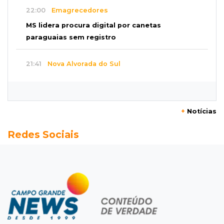
22:00
Emagrecedores
MS lidera procura digital por canetas
paraguaias sem registro
21:41
Nova Alvorada do Sul
Granizo danifica telhados e plantações
durante temporal no interior
+
Notícias
21:22
Agregado
Redes Sociais
Inter perde para o Corinthians mas avança às
quartas da Copa do Brasil
21:03
Futebol
Vitória goleia Athletico-PR por 4 a 0 e avança
às quartas da Copa do Brasil