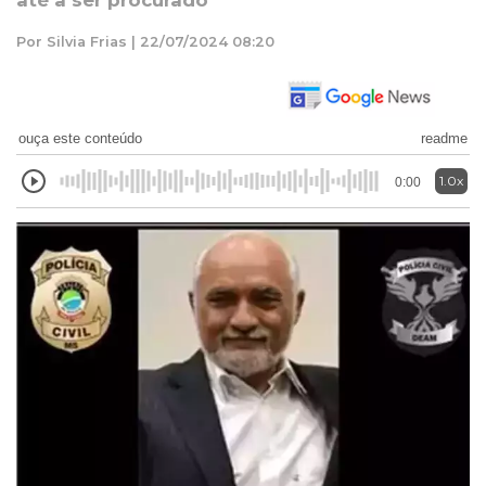
até a ser procurado
Por Silvia Frias | 22/07/2024 08:20
ouça este conteúdo
readme
1.0x
0:00