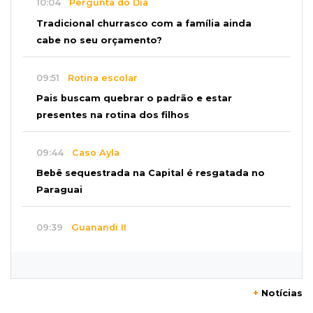
10:04
Pergunta do Dia
Tradicional churrasco com a família ainda
cabe no seu orçamento?
09:51
Rotina escolar
Pais buscam quebrar o padrão e estar
presentes na rotina dos filhos
09:44
Caso Ayla
Bebê sequestrada na Capital é resgatada no
Paraguai
09:39
Guanandi II
Motorista foge após bater em caçamba e
deixar mulher ferida
+
Notícias
09:29
Entortou