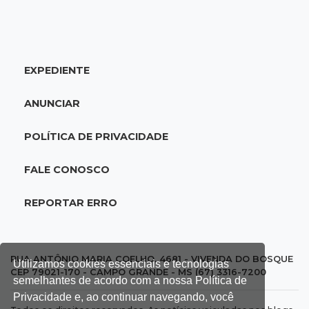
Copa Pantanal de vôlei reúne 20 clubes na
Capital em disputa da fase estadual
EXPEDIENTE
07:30
Post Patrocinado
2ª Corrida Sicredi acontece neste sábado: veja
ANUNCIAR
programação
POLÍTICA DE PRIVACIDADE
07:29
Ivinhema
Suspeita de fraude em gabarito leva a pedido
FALE CONOSCO
de suspensão de concurso
REPORTAR ERRO
07:18
Tempo
Iguatemi amanhece sob chuva e segue em
alerta para ventos de até 100 km/h
RUA ANTÔNIO MARIA COELHO, 4681 - VIVENDA DO BOSQUE
Utilizamos cookies essenciais e tecnologias
CEP 79021-170 - CAMPO GRANDE - MS (67) 3316-7200
semelhantes de acordo com a nossa Política de
07:06
Garimpo solidário
Privacidade e, ao continuar navegando, você