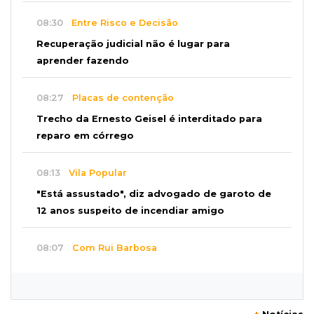
08:30
Entre Risco e Decisão
Recuperação judicial não é lugar para
aprender fazendo
08:27
Placas de contenção
Trecho da Ernesto Geisel é interditado para
reparo em córrego
08:13
Vila Popular
"Está assustado", diz advogado de garoto de
12 anos suspeito de incendiar amigo
08:07
Com Rui Barbosa
Acidente na Rua Antônio Maria Coelho causa
lentidão e interdita parte da via