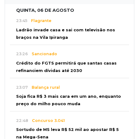
QUINTA, 06 DE AGOSTO
23:45
Flagrante
Ladrão invade casa e sai com televisão nos
braços na Vila Ipiranga
23:26
Sancionado
Crédito do FGTS permitirá que santas casas
refinanciem dívidas até 2030
23:07
Balança rural
Soja fica R$ 3 mais cara em um ano, enquanto
preço do milho pouco muda
22:48
Concurso 3.041
Sortudo de MS leva R$ 52 mil ao apostar R$ 5
na Mega-Sena