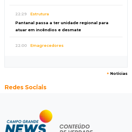
22:29
Estrutura
Pantanal passa a ter unidade regional para
atuar em incêndios e desmate
22:00
Emagrecedores
MS lidera procura digital por canetas
paraguaias sem registro
+
Notícias
21:41
Nova Alvorada do Sul
Redes Sociais
Granizo danifica telhados e plantações
durante temporal no interior
21:22
Agregado
Inter perde para o Corinthians mas avança às
quartas da Copa do Brasil