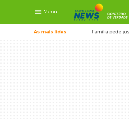
menu
Menu
o pai e morre a caminho do hospital
As mais
lidas
Família pede ju