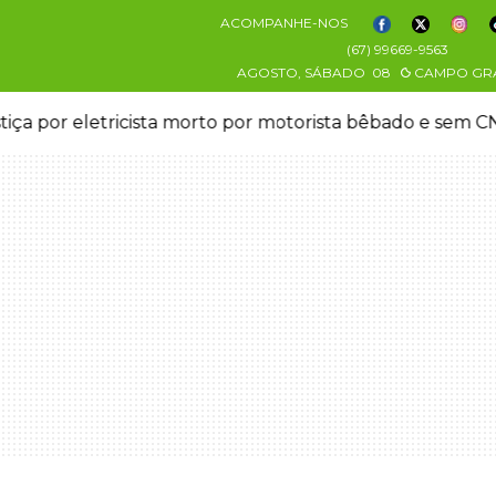
ACOMPANHE-NOS
(67) 99669-9563
AGOSTO, SÁBADO
08
CAMPO GR
stiça por eletricista morto por motorista bêbado e sem 