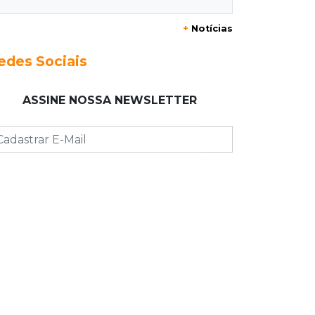
+
Notícias
10:33
Licenciamento ambiental
Governador quer que Imasul assuma
edes Sociais
licenciamento de rodovias da Rota
da Celulose
ASSINE NOSSA NEWSLETTER
10:25
Dourados
Após brilhar na Copa LNF, goleiro do
Juventude AG vai para futsal de
Portugal
10:13
TV News
Morte no trânsito e casamento de
bisavó são destaques da semana
10:05
19 viagens num dia
Fraude com cartão “torra” R$ 81 mil