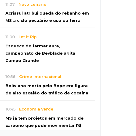
11:07
Novo cenário
Acrissul atribui queda do rebanho em
MS a ciclo pecuário e uso da terra
11:00
Let it Rip
Esquece de farmar aura,
campeonato de Beyblade agita
Campo Grande
10:56
Crime internacional
Boliviano morto pelo Bope era figura
de alto escalão do tráfico de cocaína
10:45
Economia verde
MS já tem projetos em mercado de
carbono que pode movimentar R$
2,36 bilhões