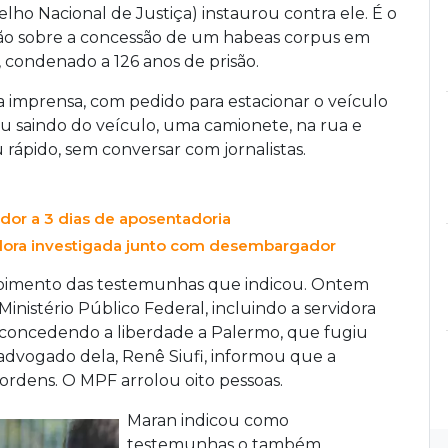
elho Nacional de Justiça) instaurou contra ele. É o
ção sobre a concessão de um habeas corpus em
 condenado a 126 anos de prisão.
 imprensa, com pedido para estacionar o veículo
ou saindo do veículo, uma camionete, na rua e
ápido, sem conversar com jornalistas.
or a 3 dias de aposentadoria
idora investigada junto com desembargador
epoimento das testemunhas que indicou. Ontem
inistério Público Federal, incluindo a servidora
r concedendo a liberdade a Palermo, que fugiu
O advogado dela, Renê Siufi, informou que a
ordens. O MPF arrolou oito pessoas.
Maran indicou como
testemunhas o também