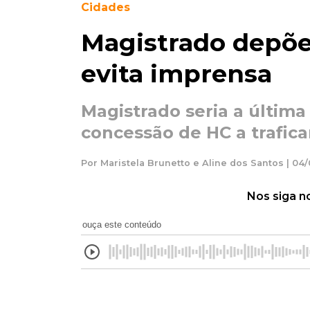
Cidades
Magistrado depõe
evita imprensa
Magistrado seria a última
concessão de HC a trafic
Por Maristela Brunetto e Aline dos Santos | 04
Nos siga n
ouça este conteúdo