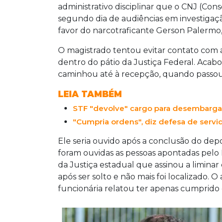
administrativo disciplinar que o CNJ (Cons
segundo dia de audiências em investiga
favor do narcotraficante Gerson Palermo,
O magistrado tentou evitar contato com a
dentro do pátio da Justiça Federal. Acab
caminhou até à recepção, quando passou r
LEIA TAMBÉM
STF "devolve" cargo para desembargad
"Cumpria ordens", diz defesa de serv
Ele seria ouvido após a conclusão do d
foram ouvidas as pessoas apontadas pelo M
da Justiça estadual que assinou a limina
após ser solto e não mais foi localizado. 
funcionária relatou ter apenas cumprido 