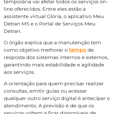
temporária vai afetar todos os serviços on-
digitais indisponíveis. A ação afetará a assistente
line oferecidos. Entre eles estão a
virtual Glória, o aplicativo Meu Detran MS e o
assistente virtual Glória, o aplicativo Meu
Portal de Serviços. O objetivo é melhorar o
Detran MS e o Portal de Serviços Meu
tempo de resposta dos sistemas. Quem
precisar de atendimento digital deve antecipar
Detran.
o acesso. Os serviços devem retornar
O órgão explica que a manutenção tem
gradualmente após as 16h.
como objetivo melhorar o
tempo
de
resposta dos sistemas internos e externos,
garantindo mais estabilidade e agilidade
aos serviços.
A orientação para quem precisar realizar
consultas, emitir guias ou acessar
qualquer outro serviço digital é antecipar o
atendimento. A previsão é de que os
serviços voltem a ficar disponíveis de