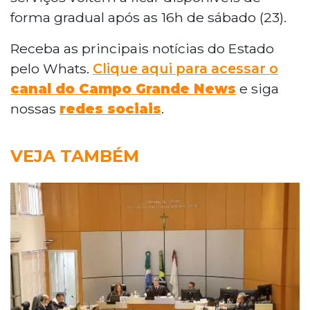
forma gradual após as 16h de sábado (23).
Receba as principais notícias do Estado
pelo Whats.
Clique aqui para acessar o
canal do Campo Grande News
e siga
nossas
redes sociais
.
VEJA TAMBÉM