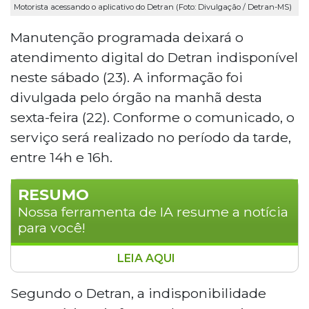
Motorista acessando o aplicativo do Detran (Foto: Divulgação / Detran-MS)
Manutenção programada deixará o
atendimento digital do Detran indisponível
neste sábado (23). A informação foi
divulgada pelo órgão na manhã desta
sexta-feira (22). Conforme o comunicado, o
serviço será realizado no período da tarde,
entre 14h e 16h.
RESUMO
Nossa ferramenta de IA resume a notícia
para você!
LEIA AQUI
O Detran-MS informou que realizará
manutenção programada neste sábado (23),
Segundo o Detran, a indisponibilidade
entre 14h e 16h, deixando todos os serviços