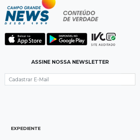
Banco Central reduz juros para 14% ao ano em
4º corte consecutivo
19:05
Pregão
Dólar comercial fecha cotado a R$ 5,12 com
atenção ao cenário externo
18:41
Ideb
ASSINE NOSSA NEWSLETTER
Ensino Médio melhora nas maiores cidades do
Estado, mas aprendizagem recua
18:24
Balanço
Boletim mostra que julho teve chuva irregular
e déficit em grande parte de MS
EXPEDIENTE
18:02
Ideb
Ensino Fundamental melhora em Campo