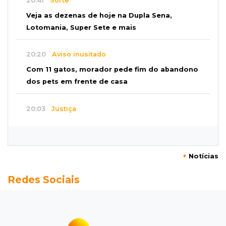
20:41
Sorte
Veja as dezenas de hoje na Dupla Sena,
Lotomania, Super Sete e mais
20:20
Aviso inusitado
Com 11 gatos, morador pede fim do abandono
dos pets em frente de casa
20:03
Justiça
Ex-PM deixa prisão para tratamento médico 5
meses após ser capturado
+
Notícias
19:41
Feminicídio
Redes Sociais
Júri condena a 25 anos homem que atropelou
esposa em frente aos filhos
19:20
Selic