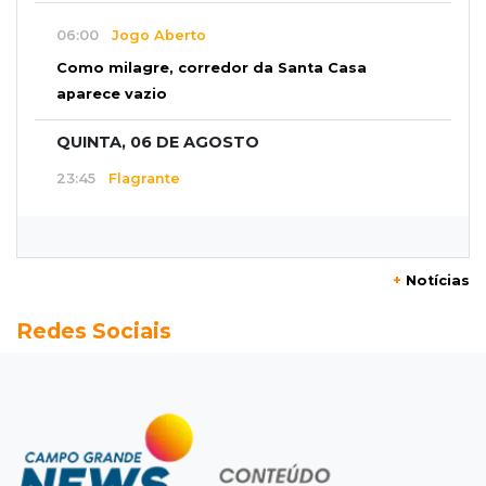
06:00
Jogo Aberto
Como milagre, corredor da Santa Casa
aparece vazio
QUINTA, 06 DE AGOSTO
23:45
Flagrante
Ladrão invade casa e sai com televisão nos
braços na Vila Ipiranga
+
Notícias
23:26
Sancionado
Redes Sociais
Crédito do FGTS permitirá que santas casas
refinanciem dívidas até 2030
23:07
Balança rural
Soja fica R$ 3 mais cara em um ano, enquanto
preço do milho pouco muda