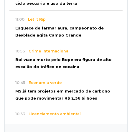
ciclo pecuário e uso da terra
11:00
Let it Rip
Esquece de farmar aura, campeonato de
Beyblade agita Campo Grande
10:56
Crime internacional
Boliviano morto pelo Bope era figura de alto
escalão do tráfico de cocaína
10:45
Economia verde
MS já tem projetos em mercado de carbono
que pode movimentar R$ 2,36 bilhões
10:33
Licenciamento ambiental
Governador quer que Imasul assuma
licenciamento de rodovias da Rota da