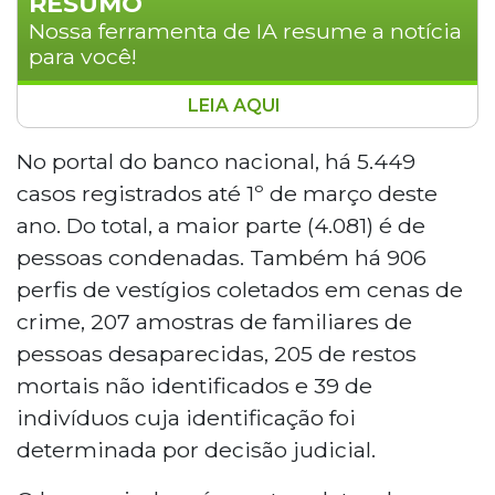
RESUMO
Nossa ferramenta de IA resume a notícia
para você!
LEIA AQUI
Mato Grosso do Sul registra 5.449 perfis
no Banco Nacional de Perfis Genéticos,
No portal do banco nacional, há 5.449
ocupando a 16ª posição entre 21 estados.
casos registrados até 1º de março deste
A maioria dos cadastros é de condenados
ano. Do total, a maior parte (4.081) é de
(4.081). Até novembro de 2025, foram
pessoas condenadas. Também há 906
identificadas 59 coincidências genéticas
perfis de vestígios coletados em cenas de
no estado. Uma operação integrada entre
quatro estados do Sul realiza coletas em
crime, 207 amostras de familiares de
unidades penais esta semana para
pessoas desaparecidas, 205 de restos
ampliar o banco, que cruza dados
mortais não identificados e 39 de
automaticamente para auxiliar
indivíduos cuja identificação foi
investigações.
determinada por decisão judicial.