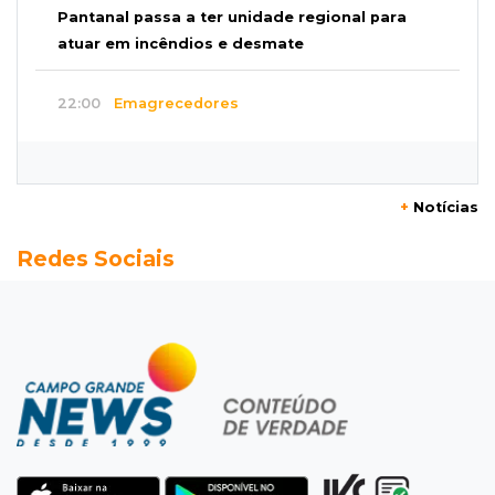
Pantanal passa a ter unidade regional para
atuar em incêndios e desmate
22:00
Emagrecedores
MS lidera procura digital por canetas
paraguaias sem registro
+
Notícias
21:41
Nova Alvorada do Sul
Redes Sociais
Granizo danifica telhados e plantações
durante temporal no interior
21:22
Agregado
Inter perde para o Corinthians mas avança às
quartas da Copa do Brasil
21:03
Futebol
Vitória goleia Athletico-PR por 4 a 0 e avança