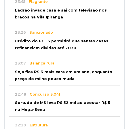
23:45
Flagrante
Ladrão invade casa e sai com televisão nos
braços na Vila Ipiranga
23:26
Sancionado
Crédito do FGTS permitirá que santas casas
refinanciem dívidas até 2030
23:07
Balança rural
Soja fica R$ 3 mais cara em um ano, enquanto
preço do milho pouco muda
22:48
Concurso 3.041
Sortudo de MS leva R$ 52 mil ao apostar R$ 5
na Mega-Sena
22:29
Estrutura