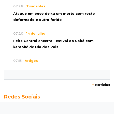
07:26
Tiradentes
Ataque em beco deixa um morto com rosto
deformado e outro ferido
07:20
14 de julho
Feira Central encerra Festival do Sobá com
karaokê de Dia dos Pais
07:15
Artigos
A esperança não pode morrer
07:10
Previsão
+
Notícias
Domingo terá calor de 38°C, tempo seco e
Redes Sociais
chance de chuva em MS
07:10
Amor que acolhe