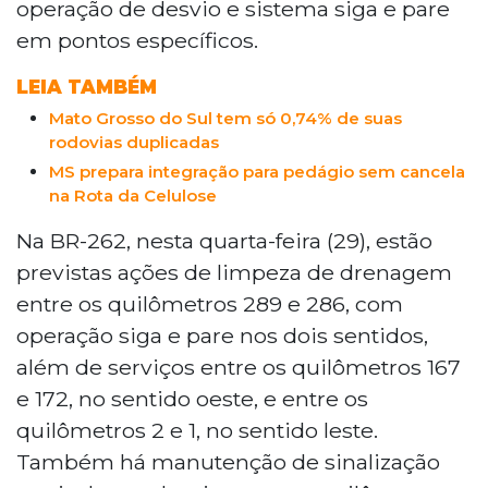
operação de desvio e sistema siga e pare
devem respeitar a sinalização temporária
em pontos específicos.
e reduzir a velocidade nos trechos em
obras.
LEIA TAMBÉM
Mato Grosso do Sul tem só 0,74% de suas
rodovias duplicadas
MS prepara integração para pedágio sem cancela
na Rota da Celulose
Na BR-262, nesta quarta-feira (29), estão
previstas ações de limpeza de drenagem
entre os quilômetros 289 e 286, com
operação siga e pare nos dois sentidos,
além de serviços entre os quilômetros 167
e 172, no sentido oeste, e entre os
quilômetros 2 e 1, no sentido leste.
Também há manutenção de sinalização