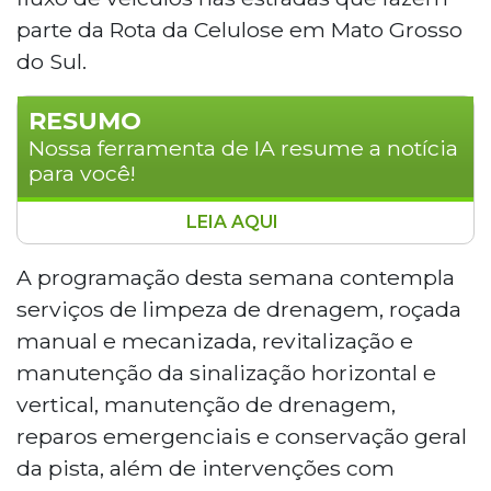
parte da Rota da Celulose em Mato Grosso
do Sul.
RESUMO
Nossa ferramenta de IA resume a notícia
para você!
LEIA AQUI
A concessionária Caminhos da Celulose
intensificou serviços de manutenção nas
A programação desta semana contempla
rodovias BR-262, BR-267, MS-338, MS-395
serviços de limpeza de drenagem, roçada
e MS-040, em Mato Grosso do Sul, antes
manual e mecanizada, revitalização e
do feriado do Dia do Trabalhador. Os
manutenção da sinalização horizontal e
trabalhos incluem limpeza de drenagem,
vertical, manutenção de drenagem,
roçada, sinalização e reparos
emergenciais. A empresa já pavimentou
reparos emergenciais e conservação geral
402 quilômetros e retirou 21 mil quilos de
da pista, além de intervenções com
lixo das margens das rodovias. Motoristas