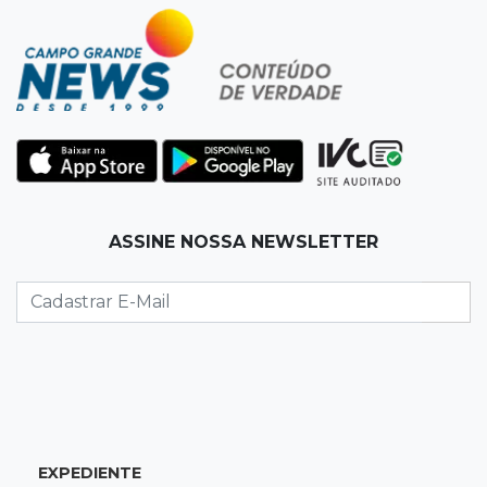
Eles cancelaram viagem à Europa porque o
sonho de ser pais chegou
07:03
Centro
Briga em bar na 14 termina com rapaz de 21
anos morto a facada
07:01
Editorial
ASSINE NOSSA NEWSLETTER
Planos de Riedel e Fábio multiplicam
promessas, mas deixam a conta para depois
07:00
Agendão
Domingo é dia de Festival do Sobá e feiras em
homenagem aos pais
SÁBADO, 08 DE AGOSTO
EXPEDIENTE
22:04
Resumão