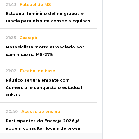
21:43
Futebol de MS
Estadual feminino define grupos e
tabela para disputa com seis equipes
21:25
Caarapó
Motociclista morre atropelado por
caminhão na MS-278
21:02
Futebol de base
Náutico segura empate com
Comercial e conquista o estadual
sub-13
20:40
Acesso ao ensino
Participantes do Encceja 2026 já
podem consultar locais de prova