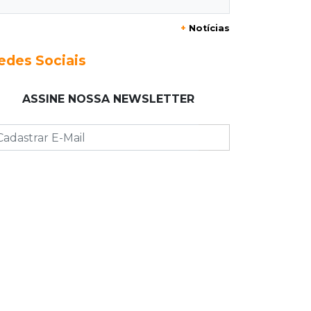
20:29
Pedro Gomes
+
Notícias
Jovem morre baleado e suspeita
envolve disputa entre facções rivais
edes Sociais
20:01
Futebol feminino
ASSINE NOSSA NEWSLETTER
Pantanal treina em Goiânia antes de
jogo que vale acesso inédito à Série
A2
19:44
Campeonato Brasileiro
Remo busca empate com Atlético-MG
e segue na zona de rebaixamento
19:27
Caso Ayla
Defesa diz que preso suspeito de
sequestro só emprestou casa a
conhecido