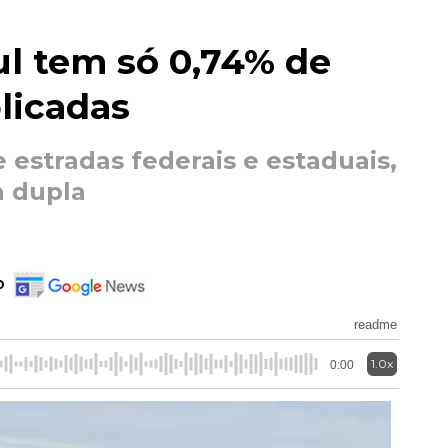
l tem só 0,74% de
licadas
 estradas federais e estaduais,
a dupla
o
readme
1.0x
0:00