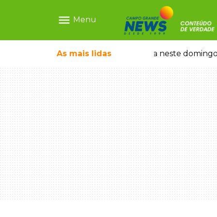
menu
Menu
io acumulado em R$ 165 milhões
As mais
lidas