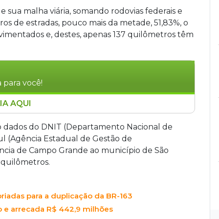
 sua malha viária, somando rodovias federais e
ros de estradas, pouco mais da metade, 51,83%, o
avimentados e, destes, apenas 137 quilômetros têm
 para você!
IA AQUI
e sua malha viária duplicada, com 137 km de
uais 51,83% (9.478,5 km) são pavimentados. Na
o dados do DNIT (Departamento Nacional de
79,5 km (1,70%) são duplicados; na estadual
ul (Agência Estadual de Gestão de
. O estado ocupa o oitavo pior índice nacional
ância de Campo Grande ao município de São
Mato Grosso (6,42%). Trechos duplicados são
 quilômetros.
ados, como BR-163 (10.056 veículos/dia), são de
riadas para a duplicação da BR-163
o e arrecada R$ 442,9 milhões