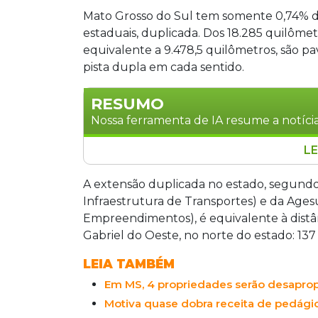
Mato Grosso do Sul tem somente 0,74% de
estaduais, duplicada. Dos 18.285 quilômet
equivalente a 9.478,5 quilômetros, são p
pista dupla em cada sentido.
RESUMO
Nossa ferramenta de IA resume a notícia
LE
Mato Grosso do Sul tem apenas 0,74% d
pista dupla em 18.285 km totais, dos q
A extensão duplicada no estado, segund
malha federal (3.816,4 km asfaltados), 
Infraestrutura de Transportes) e da Ages
(5.662,1 km asfaltados), 57,5 km (0,42%)
Empreendimentos), é equivalente à dist
em federais, atrás de Goiás (12,53%) e 
Gabriel do Oeste, no norte do estado: 137
curtos (até 9,2 km), e os mais moviment
LEIA TAMBÉM
pista simples.
Em MS, 4 propriedades serão desaprop
Motiva quase dobra receita de pedági