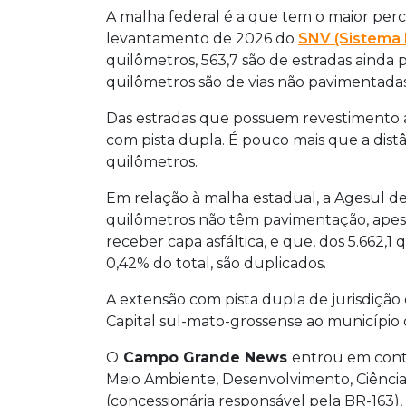
A malha federal é a que tem o maior perc
levantamento de 2026 do
SNV (Sistema 
quilômetros, 563,7 são de estradas ainda 
quilômetros são de vias não pavimentadas;
Das estradas que possuem revestimento as
com pista dupla. É pouco mais que a dis
quilômetros.
Em relação à malha estadual, a Agesul det
quilômetros não têm pavimentação, apes
receber capa asfáltica, e que, dos 5.662,1
0,42% do total, são duplicados.
A extensão com pista dupla de jurisdição
Capital sul-mato-grossense ao município 
O
Campo Grande News
entrou em cont
Meio Ambiente, Desenvolvimento, Ciência
(concessionária responsável pela BR-163)