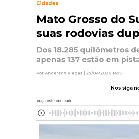
Cidades
Mato Grosso do Su
suas rodovias dup
Dos 18.285 quilômetros de
apenas 137 estão em pist
Por Anderson Viegas | 27/04/2026 14:15
Nos siga n
ouça este conteúdo