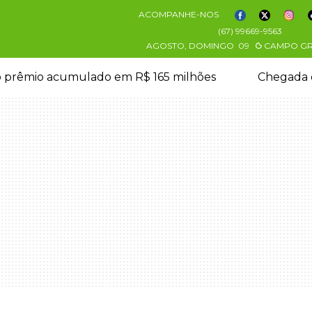
ACOMPANHE-NOS
(67) 99669-9563
AGOSTO, DOMINGO
09
CAMPO G