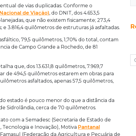
entual de vias duplicadas. Conforme o
Nacional de Viação)
, do DNIT, dos 4.653,5
planejadas, que não existem fisicamente; 273,4
R
 e 3.816,4 quilômetros de estruturas já asfaltadas.
fáltico, 79,5 quilômetros, 1,70% do total, contam
tância de Campo Grande a Rochedo, de 81
alha que, dos 13.631,8 quilômetros, 7.969,7
ar de 494,5 quilômetros estarem em obras para
 quilômetros asfaltados, apenas 57,5 quilômetros,
 do estado é pouco menor do que a distância da
de Sidrolândia, cerca de 70 quilômetros.
ato com a Semadesc (Secretaria de Estado de
, Tecnologia e Inovação), Motiva
Pantanal
, Famasul (Federação da Agricultura e Pecuária de