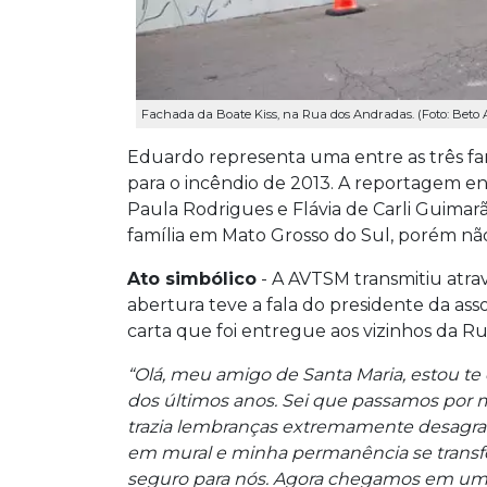
Fachada da Boate Kiss, na Rua dos Andradas. (Foto: Beto A
Eduardo representa uma entre as três f
para o incêndio de 2013. A reportagem e
Paula Rodrigues e Flávia de Carli Guimarã
família em Mato Grosso do Sul, porém nã
Ato simbólico
- A AVTSM transmitiu atra
abertura teve a fala do presidente da ass
carta que foi entregue aos vizinhos da R
“Olá, meu amigo de Santa Maria, estou te
dos últimos anos. Sei que passamos por
trazia lembranças extremamente desagra
em mural e minha permanência se transfo
seguro para nós. Agora chegamos em um