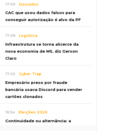
17:09
Dourados
CAC que usou dados falsos para
conseguir autorização é alvo da PF
17:08
Logística
Infraestrutura se torna alicerce da
nova economia de MS, diz Gerson
Claro
17:02
Cyber Trap
Empresário preso por fraude
bancária usava Discord para vender
cartões clonados
16:54
Eleições 2026
Continuidade ou alternância: a
oposição desafia projeto que