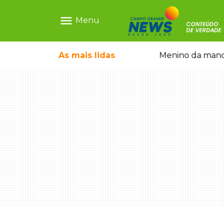
menu
Menu
ecem mercado ilegal de emagrecedores
As mais
lidas
Menino da mandi