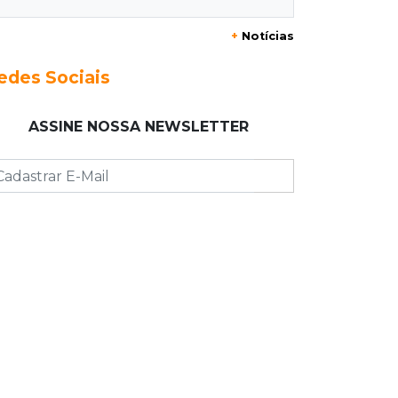
Azambuja põe à prova
+
Notícias
16:52
Eleições 2026
edes Sociais
Azambuja e a engenharia de um
projeto para permanecer no poder
ASSINE NOSSA NEWSLETTER
16:50
Asfalto novinho
Com máquinas nas ruas, Vila
Nogueira e Aimoré esperam fim do
poeirão e lamaçal
16:43
Alto risco
Após morte em MS, AGU vai à Justiça
para a retirada do Discord do ar
16:34
Feminicida
Polícia Civil pede ajuda para