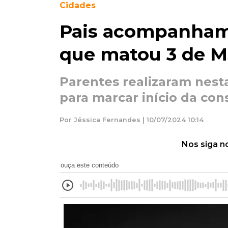
Cidades
Pais acompanham
que matou 3 de 
Parentes realizaram nesta
para marcar início da co
Por Jéssica Fernandes | 10/07/2024 10:14
Nos siga n
ouça este conteúdo