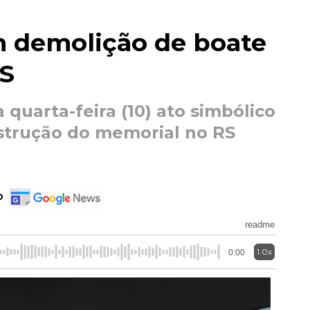
 demolição de boate
MS
 quarta-feira (10) ato simbólico
nstrução do memorial no RS
o
readme
1.0x
0:00