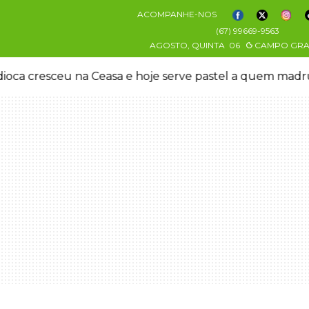
ACOMPANHE-NOS
(67) 99669-9563
AGOSTO, QUINTA
06
CAMPO GR
oca cresceu na Ceasa e hoje serve pastel a quem mad