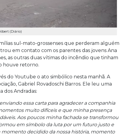
lbert (Diário)
amílias sul-mato-grossenses que perderam alguém
ntrou em contato com os parentes das jovens Ana
es, as outras duas vítimas do incêndio que tinham
o houve retorno.
vés do Youtube o ato simbólico nesta manhã. A
ociação, Gabriel Rovadoschi Barros. Ele leu uma
ua dos Andradas:
 enviando essa carta para agradecer a companhia
 momentos muito difíceis e que minha presença
dáveis. Aos poucos minha fachada se transformou
rmou em símbolo da luta por um futuro justo e
 momento decidido da nossa história, momento