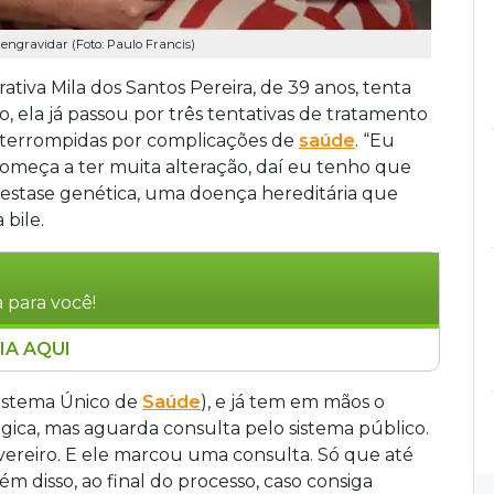
engravidar (Foto: Paulo Francis)
rativa Mila dos Santos Pereira, de 39 anos, tenta
o, ela já passou por três tentativas de tratamento
 interrompidas por complicações de
saúde
. “Eu
começa a ter muita alteração, daí eu tenho que
olestase genética, uma doença hereditária que
 bile.
 para você!
IA AQUI
nta realizar o sonho de ser mãe há duas
iras e a ausência de serviços públicos de
istema Único de
Saúde
), e já tem em mãos o
do Sul. O estado não conta com nenhum centro
ica, mas aguarda consulta pelo sistema público.
xistiam foram encerrados. Na rede privada, uma
vereiro. E ele marcou uma consulta. Só que até
60 mil, valor inacessível para a maioria dos
ém disso, ao final do processo, caso consiga