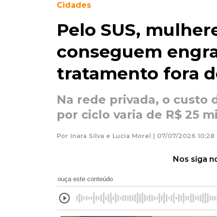
Cidades
Pelo SUS, mulher
conseguem engra
tratamento fora 
Na rede privada, o custo d
por ciclo varia de R$ 25 mi
Por Inara Silva e Lucia Morel | 07/07/2026 10:28
Nos siga n
ouça este conteúdo