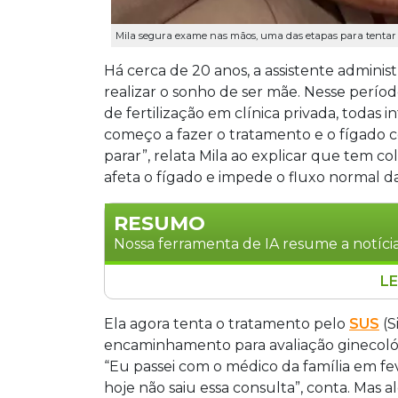
Mila segura exame nas mãos, uma das etapas para tentar 
Há cerca de 20 anos, a assistente administ
realizar o sonho de ser mãe. Nesse períod
de fertilização em clínica privada, todas
começo a fazer o tratamento e o fígado 
parar”, relata Mila ao explicar que tem c
afeta o fígado e impede o fluxo normal da
RESUMO
Nossa ferramenta de IA resume a notícia
LE
Mila dos Santos Pereira, de 39 anos, te
décadas, mas enfrenta barreiras finance
Ela agora tenta o tratamento pelo
SUS
(S
reprodução assistida em Mato Grosso 
encaminhamento para avaliação ginecológ
pelo SUS, e os dois ambulatórios que e
“Eu passei com o médico da família em fe
fertilização in vitro pode custar até R$ 
hoje não saiu essa consulta”, conta. Mas al