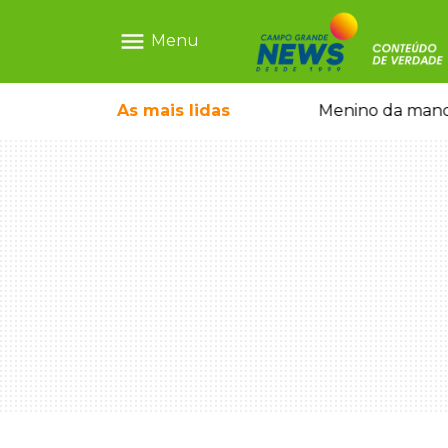
menu
Menu
com show gratuito na Feira Central
As mais
lidas
Menino da mandi