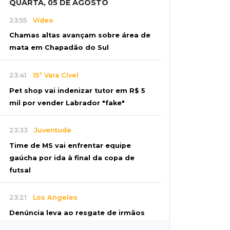
QUARTA, 05 DE AGOSTO
23:55
Vídeo
Chamas altas avançam sobre área de
mata em Chapadão do Sul
23:41
15ª Vara Cível
Pet shop vai indenizar tutor em R$ 5
mil por vender Labrador "fake"
23:33
Juventude
Time de MS vai enfrentar equipe
gaúcha por ida à final da copa de
futsal
23:21
Los Angeles
Denúncia leva ao resgate de irmãos
deixados sozinhos em casa trancada