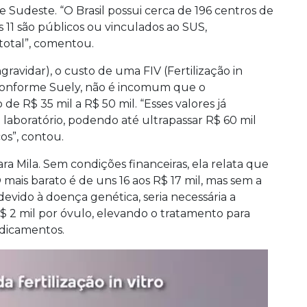
e Sudeste. “O Brasil possui cerca de 196 centros de
11 são públicos ou vinculados ao SUS,
otal”, comentou.
gravidar), o custo de uma FIV (Fertilização in
as conforme Suely, não é incomum que o
de R$ 35 mil a R$ 50 mil. “Esses valores já
aboratório, podendo até ultrapassar R$ 60 mil
os”, contou.
a Mila. Sem condições financeiras, ela relata que
 mais barato é de uns 16 aos R$ 17 mil, mas sem a
 devido à doença genética, seria necessária a
R$ 2 mil por óvulo, elevando o tratamento para
dicamentos.