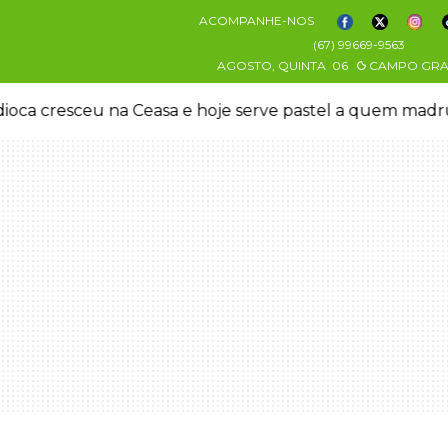
ACOMPANHE-NOS
(67) 99669-9563
AGOSTO, QUINTA
06
CAMPO GR
oca cresceu na Ceasa e hoje serve pastel a quem mad