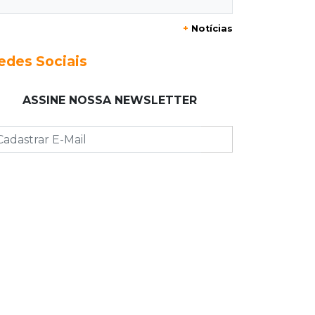
+
Notícias
23:17
Clima
Defesa Civil recomenda atenção em
edes Sociais
MS com formação de ciclone bomba
ASSINE NOSSA NEWSLETTER
23:00
Ideb
Entre escolas com nota divulgada, 3
estaduais lideram o Ensino Médio na
Capital
22:57
Chapadão do Sul
Homem é baleado após apontar
revólver para policiais militares
22:42
Resumão
Palmeiras e Vasco confirmam vagas
nas quartas da Copa do Brasil