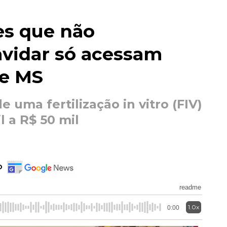
es que não
vidar só acessam
de MS
e uma fertilização in vitro (FIV)
l a R$ 50 mil
o
readme
1.0x
0:00