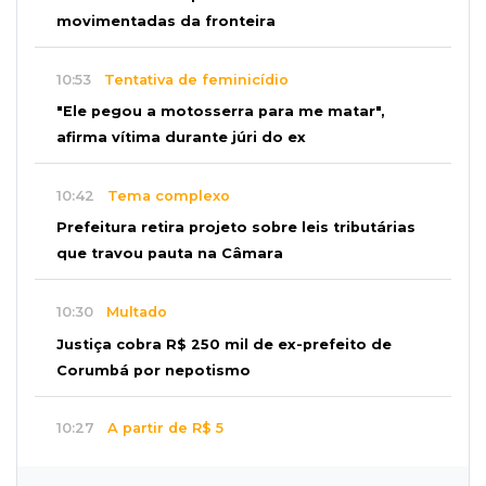
movimentadas da fronteira
10:53
Tentativa de feminicídio
"Ele pegou a motosserra para me matar",
afirma vítima durante júri do ex
10:42
Tema complexo
Prefeitura retira projeto sobre leis tributárias
que travou pauta na Câmara
10:30
Multado
Justiça cobra R$ 250 mil de ex-prefeito de
Corumbá por nepotismo
10:27
A partir de R$ 5
Feira de louças abre com fila e peças que