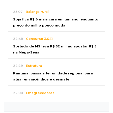
23:07
Balança rural
Soja fica R$ 3 mais cara em um ano, enquanto
preço do milho pouco muda
22:48
Concurso 3.041
Sortudo de MS leva R$ 52 mil ao apostar R$ 5
na Mega-Sena
22:29
Estrutura
Pantanal passa a ter unidade regional para
atuar em incêndios e desmate
22:00
Emagrecedores
MS lidera procura digital por canetas
paraguaias sem registro