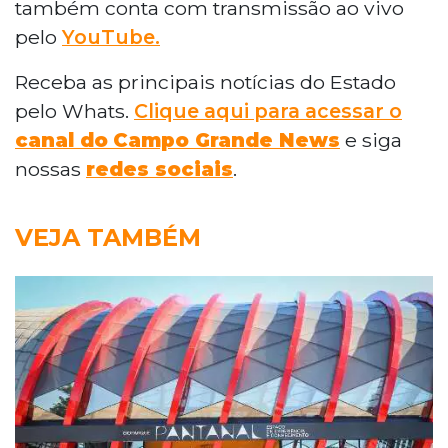
também conta com transmissão ao vivo
pelo
YouTube.
Receba as principais notícias do Estado
pelo Whats.
Clique aqui para acessar o
canal do
Campo Grande News
e siga
nossas
redes sociais
.
VEJA TAMBÉM