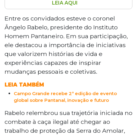
LEIA AQUI
A segunda edição do TEDx Carandá foi
realizada no Bioparque Pantanal, em
Entre os convidados esteve o coronel
Campo Grande, com o tema "Encontro
Ângelo Rabelo, presidente do Instituto
das Águas", reunindo 12 palestrantes em
Homem Pantaneiro. Em sua participação,
apresentações de 10 minutos sobre
ele destacou a importância de iniciativas
preservação ambiental, cultura regional e
que valorizem histórias de vida e
inovação. Entre os destaques estiveram o
coronel Ângelo Rabelo, do Instituto
experiências capazes de inspirar
Homem Pantaneiro, e a representante do
mudanças pessoais e coletivas.
Instituto Libio, Raquel Machado, que
abordou o combate ao tráfico de animais
LEIA TAMBÉM
silvestres.
Campo Grande recebe 2ª edição de evento
global sobre Pantanal, inovação e futuro
Rabelo relembrou sua trajetória iniciada no
combate à caça ilegal até chegar ao
trabalho de proteção da Serra do Amolar,