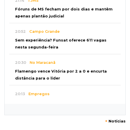
21:14
TJMS
Fóruns de MS fecham por dois dias e mantêm
apenas plantão judicial
20:52
Campo Grande
Sem experiência? Funsat oferece 611 vagas
nesta segunda-feira
20:30
No Maracanã
Flamengo vence Vitória por 2 a 0 e encurta
distância para o líder
20:13
Empregos
Seleções em MS têm salários de até R$ 8,2 mil;
veja oportunidades
+
Notícias
19:50
Jardim Itatiaia