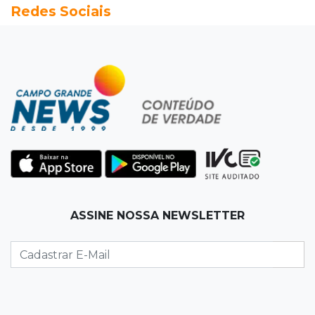
Redes Sociais
Vigia é amarrado durante roubo de carro e
dois caminhões em pátio
19:35
Bragança Paulista
Corinthians vence Bragantino por 2 a 0 e sobe
para 7º no Brasileirão
19:12
Na Vila Belmiro
Athletico vence Santos por 2 a 0 e mantém 3º
lugar no Brasileirão
18:51
Oportunidades
ASSINE NOSSA NEWSLETTER
UEMS está com seleções para professores
com salários de até R$ 10,2 mil
18:33
Em 2022
Homem que ajudou a sequestrar bebê matou