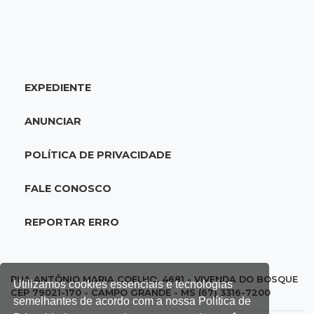
18:51
Oportunidades
UEMS está com seleções para professores
com salários de até R$ 10,2 mil
EXPEDIENTE
18:33
Em 2022
Homem que ajudou a sequestrar bebê matou
ANUNCIAR
adolescente atropelada no Amazonas
POLÍTICA DE PRIVACIDADE
18:15
Nubank Parque
Palmeiras e Inter ficam no 0 a 0 pela 22ª
FALE CONOSCO
rodada do Brasileirão
REPORTAR ERRO
17:58
Gratuitas
Justiça homologa acordo para castração de
1% da população de pets na Capital
RUA ANTÔNIO MARIA COELHO, 4681 - VIVENDA DO BOSQUE
Utilizamos cookies essenciais e tecnologias
CEP 79021-170 - CAMPO GRANDE - MS (67) 3316-7200
semelhantes de acordo com a nossa Política de
17:32
Arena Fonte Nova