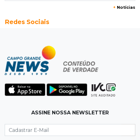
+
Notícias
20:13
Empregos
Redes Sociais
Seleções em MS têm salários de até R$ 8,2 mil;
veja oportunidades
19:50
Jardim Itatiaia
Vigia é amarrado durante roubo de carro e
dois caminhões em pátio
19:35
Bragança Paulista
Corinthians vence Bragantino por 2 a 0 e sobe
para 7º no Brasileirão
19:12
Na Vila Belmiro
ASSINE NOSSA NEWSLETTER
Athletico vence Santos por 2 a 0 e mantém 3º
lugar no Brasileirão