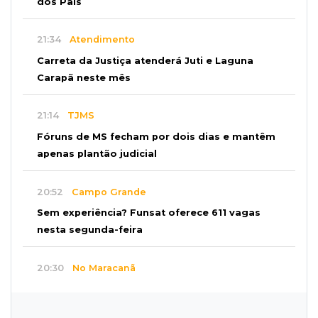
dos Pais
21:34
Atendimento
Carreta da Justiça atenderá Juti e Laguna
Carapã neste mês
21:14
TJMS
Fóruns de MS fecham por dois dias e mantêm
apenas plantão judicial
20:52
Campo Grande
Sem experiência? Funsat oferece 611 vagas
nesta segunda-feira
20:30
No Maracanã
Flamengo vence Vitória por 2 a 0 e encurta
distância para o líder