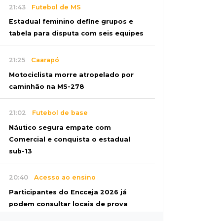
21:43
Futebol de MS
Estadual feminino define grupos e
tabela para disputa com seis equipes
21:25
Caarapó
Motociclista morre atropelado por
caminhão na MS-278
21:02
Futebol de base
Náutico segura empate com
Comercial e conquista o estadual
sub-13
20:40
Acesso ao ensino
Participantes do Encceja 2026 já
podem consultar locais de prova