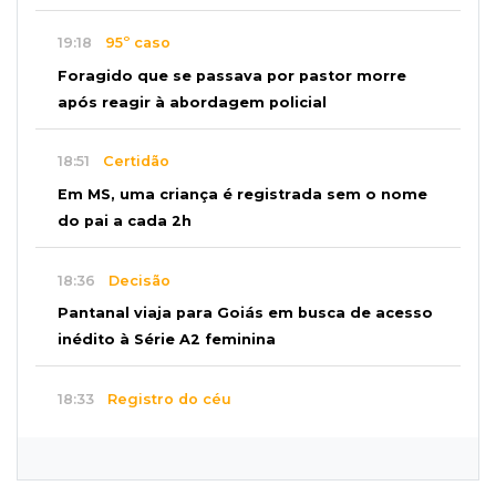
19:18
95º caso
Foragido que se passava por pastor morre
após reagir à abordagem policial
18:51
Certidão
Em MS, uma criança é registrada sem o nome
do pai a cada 2h
18:36
Decisão
Pantanal viaja para Goiás em busca de acesso
inédito à Série A2 feminina
18:33
Registro do céu
Após chuva, despedida do "sextou" é com pôr
do sol que parece fogo