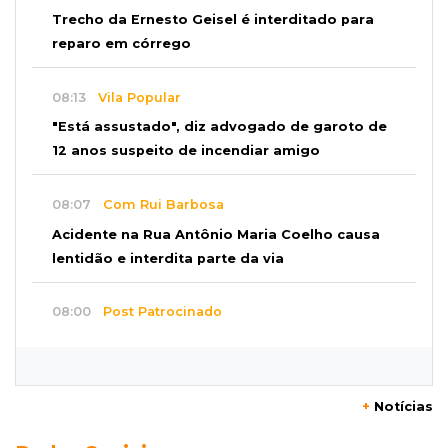
Trecho da Ernesto Geisel é interditado para
reparo em córrego
08:13
Vila Popular
"Está assustado", diz advogado de garoto de
12 anos suspeito de incendiar amigo
08:07
Com Rui Barbosa
Acidente na Rua Antônio Maria Coelho causa
lentidão e interdita parte da via
08:00
Post Patrocinado
Studio Jozi Costa ajuda homens a eliminar
verrugas e pintas
+
Notícias
07:52
A um clique