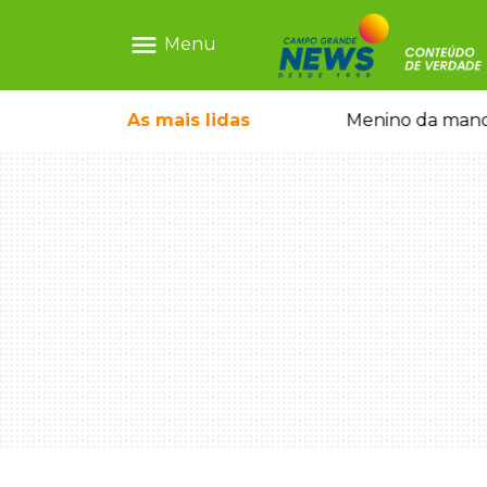
menu
Menu
 falso e prende pai e filho
As mais
lidas
Menino da mandi