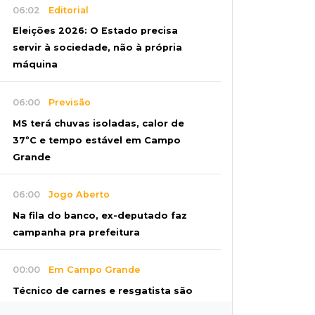
06:02
Editorial
Eleições 2026: O Estado precisa
servir à sociedade, não à própria
máquina
06:00
Previsão
MS terá chuvas isoladas, calor de
37ºC e tempo estável em Campo
Grande
06:00
Jogo Aberto
Na fila do banco, ex-deputado faz
campanha pra prefeitura
00:00
Em Campo Grande
Técnico de carnes e resgatista são
destaques entre vagas abertas nesta