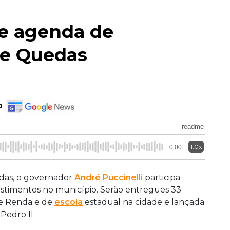
de agenda de
te Quedas
o
readme
1.0x
0:00
das, o governador
André Puccinelli
participa
timentos no município. Serão entregues 33
le Renda e de
escola
estadual na cidade e lançada
Pedro II.