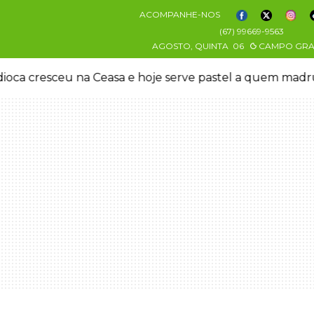
ACOMPANHE-NOS
(67) 99669-9563
AGOSTO, QUINTA
06
CAMPO GR
oca cresceu na Ceasa e hoje serve pastel a quem mad