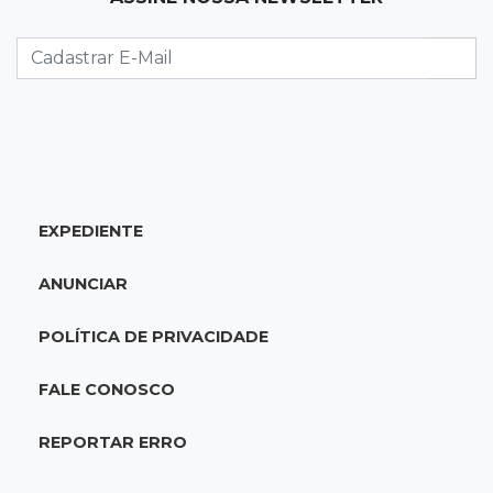
Projeto em MS quer barrar artistas que
divulgam bets em eventos públicos
15:37
Versão de defesa
Caminhão envolvido em acidente com 4
mortes quebrou na pista
EXPEDIENTE
15:27
Pagará indenização
Homem que atacou ex com motosserra na
ANUNCIAR
frente da filha é condenado
POLÍTICA DE PRIVACIDADE
15:24
Veículos
Rodamos 1.000 km com o Basalt; veja onde
FALE CONOSCO
ele mais surpreendeu
REPORTAR ERRO
15:14
Luto na arquitetura