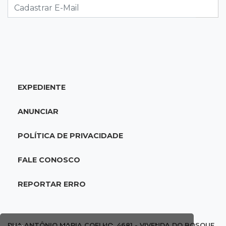
Ponta Porã inicia regularização de boxes
comerciais na linha internacional
08:57
Neste sábado
Chegada de frente fria muda o tempo e
Maracaju amanhece com forte neblina
EXPEDIENTE
08:42
Agendão de jogos
ANUNCIAR
Clássico carioca é destaque na rodada do
Brasileirão deste sábado
POLÍTICA DE PRIVACIDADE
08:35
Já experimentou?
FALE CONOSCO
Ceviche de ponkan existe e pode surpreender
no sabor
REPORTAR ERRO
08:29
Procura-se
Dócil e brincalhão, cachorrinho Dobi
RUA ANTÔNIO MARIA COELHO, 4681 - VIVENDA DO BOSQUE