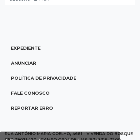
18:46
Futsal de base
Rodada de estreia da Copa Pelezinho soma 35
gols em quatro jogos
EXPEDIENTE
18:28
Concurso 3.042
Mega-Sena sorteia neste domingo prêmio
ANUNCIAR
acumulado em R$ 165 milhões
POLÍTICA DE PRIVACIDADE
18:05
Energia renovável
Produção de biodiesel cresce 32% em MS e
FALE CONOSCO
supera 31 milhões de litros
REPORTAR ERRO
17:44
100º caso
Suspeito de roubo morre ao reagir à
abordagem policial no Noroeste
RUA ANTÔNIO MARIA COELHO, 4681 - VIVENDA DO BOSQUE
CEP 79021-170 - CAMPO GRANDE - MS (67) 3316-7200