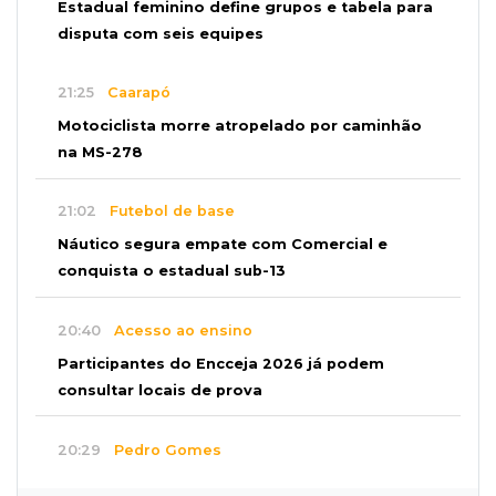
Estadual feminino define grupos e tabela para
disputa com seis equipes
21:25
Caarapó
Motociclista morre atropelado por caminhão
na MS-278
21:02
Futebol de base
Náutico segura empate com Comercial e
conquista o estadual sub-13
20:40
Acesso ao ensino
Participantes do Encceja 2026 já podem
consultar locais de prova
20:29
Pedro Gomes
Jovem morre baleado e suspeita envolve