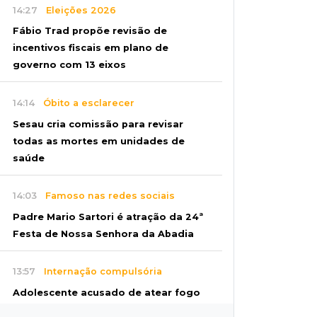
14:27
Eleições 2026
Fábio Trad propõe revisão de
incentivos fiscais em plano de
governo com 13 eixos
14:14
Óbito a esclarecer
Sesau cria comissão para revisar
todas as mortes em unidades de
saúde
14:03
Famoso nas redes sociais
Padre Mario Sartori é atração da 24ª
Festa de Nossa Senhora da Abadia
13:57
Internação compulsória
Adolescente acusado de atear fogo
em amigo ficará por 45 dias em Unei