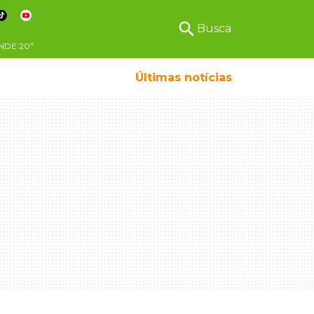
search
Busca
NDE
20º
Últimas notícias