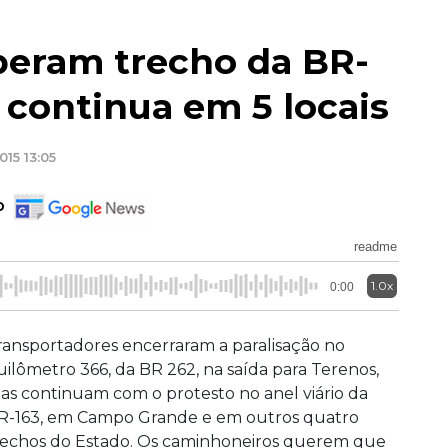
beram trecho da BR-
 continua em 5 locais
015 13:05
o
readme
1.0x
0:00
ransportadores encerraram a paralisação no
uilômetro 366, da BR 262, na saída para Terenos,
as continuam com o protesto no anel viário da
R-163, em Campo Grande e em outros quatro
rechos do Estado. Os caminhoneiros querem que