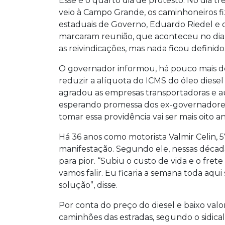
Esse é o quarto dia de protesto. No dia t
veio à Campo Grande, os caminhoneiros fi
estaduais de Governo, Eduardo Riedel e da
marcaram reunião, que aconteceu no dia
as reivindicações, mas nada ficou definido
O governador informou, há pouco mais d
reduzir a alíquota do ICMS do óleo diesel
agradou as empresas transportadoras e au
esperando promessa dos ex-governadore
tomar essa providência vai ser mais oito a
Há 36 anos como motorista Valmir Celin, 
manifestação. Segundo ele, nessas décad
para pior. “Subiu o custo de vida e o fret
vamos falir. Eu ficaria a semana toda aqu
solução”, disse.
Por conta do preço do diesel e baixo valo
caminhões das estradas, segundo o sidica