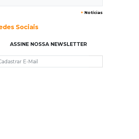
+
Notícias
13:46
"Descaracterizado"
Após emendas, prefeitura vai
edes Sociais
reformular projeto de mudanças nas
leis tributárias
ASSINE NOSSA NEWSLETTER
13:40
Indústria
Mineração ganha força, gera mais
empregos e impulsiona exportações
de MS
13:34
Rio Verde do MT
Um dia após matar companheira,
homem se entrega e acaba preso por
feminicídio
13:25
Nova Ala