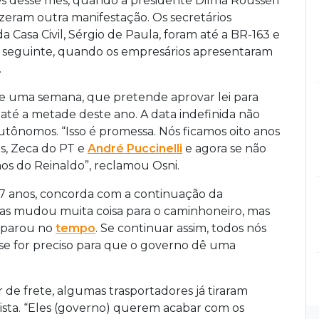
rês desse mês, quando a presidente Dilma Rousseff
zeram outra manifestação. Os secretários
 Casa Civil, Sérgio de Paula, foram até a BR-163 e
 seguinte, quando os empresários apresentaram
.
e uma semana, que pretende aprovar lei para
 até a metade deste ano. A data indefinida não
tônomos. “Isso é promessa. Nós ficamos oito anos
s, Zeca do PT e
André Puccinelli
e agora se não
nos do Reinaldo”, reclamou Osni.
57 anos, concorda com a continuação da
as mudou muita coisa para o caminhoneiro, mas
e parou no
tempo
. Se continuar assim, todos nós
i se for preciso para que o governo dê uma
r de frete, algumas trasportadores já tiraram
lista. “Eles (governo) querem acabar com os