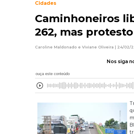
Cidades
Caminhoneiros li
262, mas protesto
Caroline Maldonado e Viviane Oliveira | 24/02/2
Nos siga n
ouça este conteúdo
T
q
m
B
t