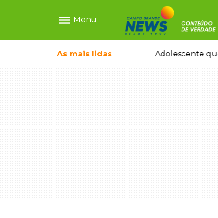
menu
Menu
pode ganhar dia oficial em MS
As mais
lidas
Adolescente que