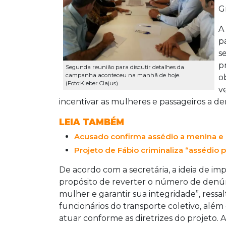
G
A
p
s
p
Segunda reunião para discutir detalhes da
campanha aconteceu na manhã de hoje.
o
(Foto:Kleber Clajus)
v
incentivar as mulheres e passageiros a de
LEIA TAMBÉM
Acusado confirma assédio a menina e 
Projeto de Fábio criminaliza “assédio 
De acordo com a secretária, a ideia de im
propósito de reverter o número de denúncia
mulher e garantir sua integridade”, ressalt
funcionários do transporte coletivo, alé
atuar conforme as diretrizes do projeto.