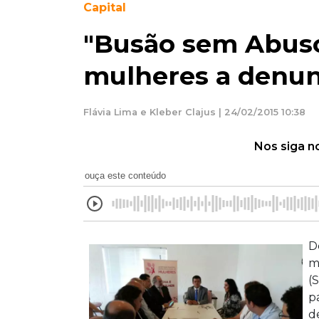
Capital
"Busão sem Abuso
mulheres a denun
Flávia Lima e Kleber Clajus | 24/02/2015 10:38
Nos siga n
ouça este conteúdo
D
m
(
p
d