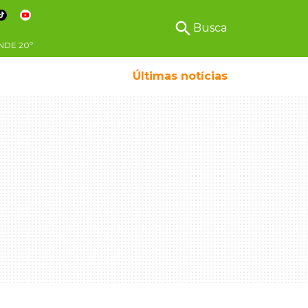
search
Busca
NDE
20º
Últimas notícias