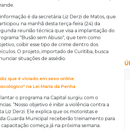
rande.
 informação é da secretária Liz Derzi de Matos, que
articipou na manhã desta terça-feira (24) da
egunda reunião técnica que visa a implantação do
rograma "Busão sem Abuso", que tem como
bjetivo, coibir esse tipo de crime dentro dos
eículos. O projeto, importado de Curitiba, busca
nunciar situações de assédio.
Ú
diz que é viciado em sexo online
psicológico" na Lei Maria da Penha
plantar o programa na Capital surgiu com o
s. “Nosso objetivo é inibir a violência contra a
a Liz Derzi. Ele explica que os motoristas e
m da Guarda Municipal receberão treinamento para
 A capacitação começa já na próxima semana.