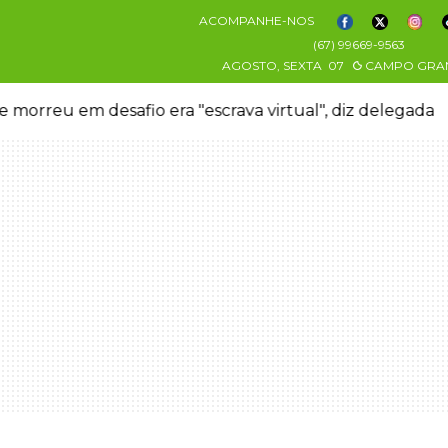
ACOMPANHE-NOS
(67) 99669-9563
AGOSTO, SEXTA
07
CAMPO GRA
 morreu em desafio era "escrava virtual", diz delegada