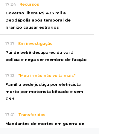
17:24
Recursos
Governo libera R$ 433 mil a
Deodápolis após temporal de
granizo causar estragos
17:17
Em investigação
Pai de bebê desaparecida vai à
polícia e nega ser membro de facção
17:12
"Meu irmão não volta mais"
Família pede justiça por eletricista
morto por motorista bêbado e sem
CNH
17:01
Transferidos
Mandantes de mortes em guerra de
facções vão para presídio federal