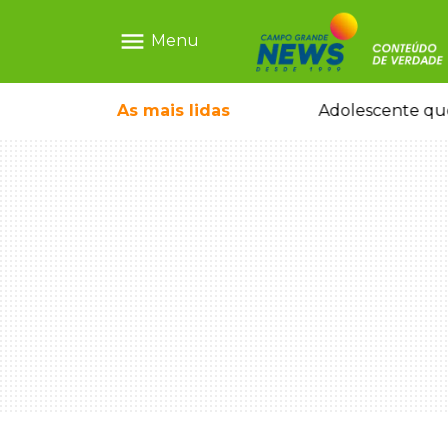
menu
Menu
pode ganhar dia oficial em MS
As mais
lidas
Adolescente que