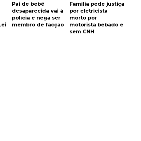
Pai de bebê
Família pede justiça
desaparecida vai à
por eletricista
polícia e nega ser
morto por
Lei
membro de facção
motorista bêbado e
sem CNH