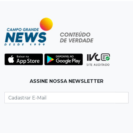
Lotomania, Super Sete e mais
20:20
Aviso inusitado
Com 11 gatos, morador pede fim do abandono
dos pets em frente de casa
20:03
Justiça
Ex-PM deixa prisão para tratamento médico 5
meses após ser capturado
19:41
Feminicídio
ASSINE NOSSA NEWSLETTER
Júri condena a 25 anos homem que atropelou
esposa em frente aos filhos
19:20
Selic
Banco Central reduz juros para 14% ao ano em
4º corte consecutivo