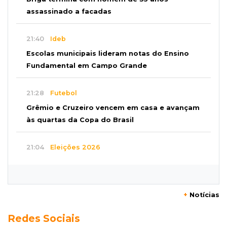
assassinado a facadas
21:40
Ideb
Escolas municipais lideram notas do Ensino
Fundamental em Campo Grande
21:28
Futebol
Grêmio e Cruzeiro vencem em casa e avançam
às quartas da Copa do Brasil
21:04
Eleições 2026
Convenção oficializa Catan como candidato
do Novo ao governo de MS
+
Notícias
20:41
Sorte
Redes Sociais
Veja as dezenas de hoje na Dupla Sena,