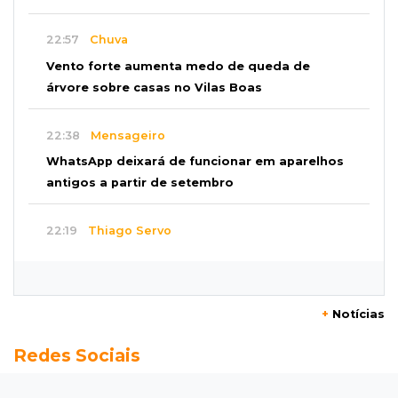
22:57
Chuva
Vento forte aumenta medo de queda de
árvore sobre casas no Vilas Boas
22:38
Mensageiro
WhatsApp deixará de funcionar em aparelhos
antigos a partir de setembro
22:19
Thiago Servo
Sertanejo desiste de ação de R$ 12 milhões
por pagar pensão sem ser pai
+
Notícias
21:50
Balcão de empregos
Redes Sociais
Semana vai começar com 909 novas
oportunidades de trabalho em 114 funções