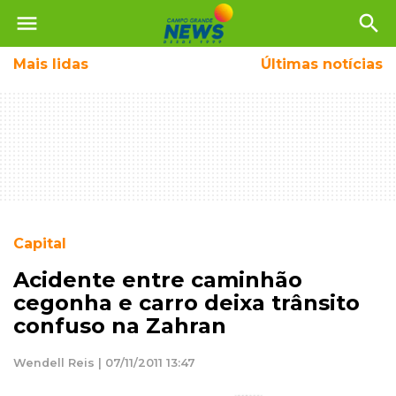
menu
search
Mais
lidas
Últimas notícias
Capital
Acidente entre caminhão
cegonha e carro deixa trânsito
confuso na Zahran
Wendell Reis | 07/11/2011 13:47