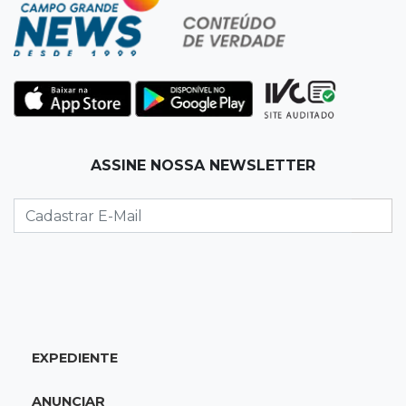
Pantanal passa a ter unidade regional para
atuar em incêndios e desmate
22:00
Emagrecedores
MS lidera procura digital por canetas
paraguaias sem registro
ASSINE NOSSA NEWSLETTER
21:41
Nova Alvorada do Sul
Granizo danifica telhados e plantações
durante temporal no interior
21:22
Agregado
Inter perde para o Corinthians mas avança às
quartas da Copa do Brasil
EXPEDIENTE
21:03
Futebol
ANUNCIAR