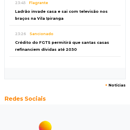
23:45
Flagrante
Ladrão invade casa e sai com televisão nos
braços na Vila Ipiranga
23:26
Sancionado
Crédito do FGTS permitirá que santas casas
refinanciem dívidas até 2030
23:07
Balança rural
Soja fica R$ 3 mais cara em um ano, enquanto
preço do milho pouco muda
+
Notícias
22:48
Concurso 3.041
Redes Sociais
Sortudo de MS leva R$ 52 mil ao apostar R$ 5
na Mega-Sena
22:29
Estrutura