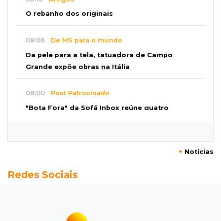
O rebanho dos originais
08:06
De MS para o mundo
Da pele para a tela, tatuadora de Campo
Grande expõe obras na Itália
08:00
Post Patrocinado
"Bota Fora" da Sofá Inbox reúne quatro
opções com 48% de desconto
07:58
Túnel do tempo
+
Notícias
Fonte gigante fez supermercado em 1973 virar
Redes Sociais
passeio campo-grandense
07:49
Copa Pelezinho
Torneio de futsal abre 34ª edição com quatro