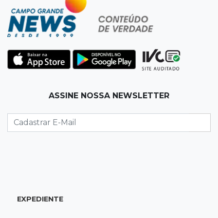
jogos neste sábado
07:48
Pele Vermelha, Corona, Valley...
Muita gente já passou a madrugada dentro da
imaginação de Scalise
07:45
José Marques
ASSINE NOSSA NEWSLETTER
Agosto no Bosque reúne esporte, cultura e
prêmios
07:33
Agenda
Riedel vai a Brasília para reunião no Ministério
do Meio Ambiente
07:30
Post Patrocinado
EXPEDIENTE
Indústria da construção impulsiona MS e abre
espaço para mulheres