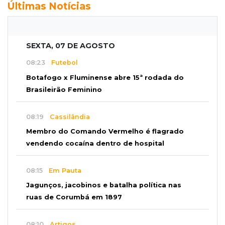
Últimas Notícias
SEXTA, 07 DE AGOSTO
08:23
Futebol
Botafogo x Fluminense abre 15ª rodada do
Brasileirão Feminino
08:19
Cassilândia
Membro do Comando Vermelho é flagrado
vendendo cocaína dentro de hospital
08:15
Em Pauta
Jagunços, jacobinos e batalha política nas
ruas de Corumbá em 1897
08:10
Artigos