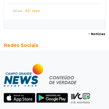
20:44
94º caso
Foragido por roubo morre baleado em
confronto com policiais militares
+
Notícias
20:25
Sorte
Redes Sociais
Veja as dezenas de hoje na Mega-Sena, Quina,
Timemania e mais
20:06
Balcão de empregos
Semana termina com 913 vagas de trabalho
abertas em 114 funções
19:47
Festival do Sobá
Em visita à Feira Central, Riedel volta a
prometer apoio para revitalização