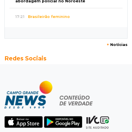
abordagem policial no Noroeste
17:21
Brasileirão feminino
Palmeiras empata fora de casa e Bahia vence
com dois gols de Raquel
+
Notícias
17:06
Brasileirão
Redes Sociais
Grêmio vira sobre São Paulo com gol de falta
e deixa zona de rebaixamento
16:44
Rajadas de vento
Inmet faz alerta de vendaval e tempestade
com rajadas de até 60 km/h em MS
16:25
Rede de água
Juiz obriga condomínio da Capital a fazer
ligação de água na rede pública