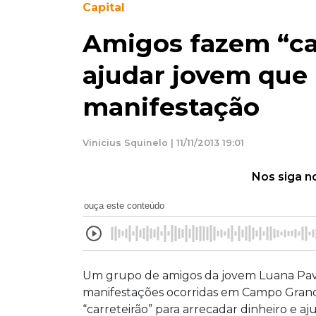
Capital
Amigos fazem “ca
ajudar jovem que
manifestação
Vinicius Squinelo | 11/11/2013 19:01
Nos siga n
ouça este conteúdo
Um grupo de amigos da jovem Luana Pava
manifestações ocorridas em Campo Grand
“carreteirão” para arrecadar dinheiro e aj