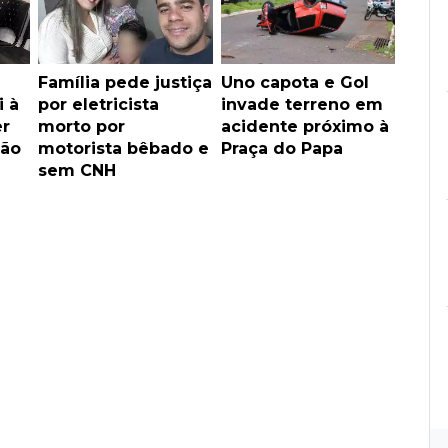
Família pede justiça
Uno capota e Gol
i à
por eletricista
invade terreno em
er
morto por
acidente próximo à
ão
motorista bêbado e
Praça do Papa
sem CNH