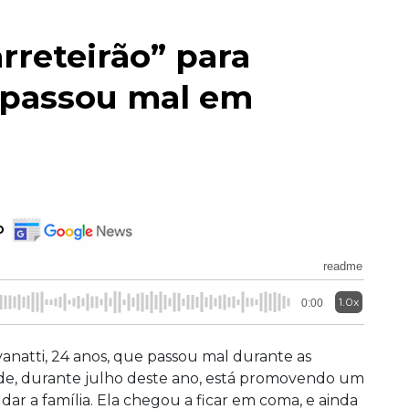
rreteirão” para
 passou mal em
o
readme
1.0x
0:00
natti, 24 anos, que passou mal durante as
e, durante julho deste ano, está promovendo um
udar a família. Ela chegou a ficar em coma, e ainda