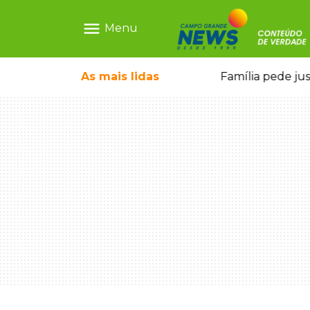
menu
Menu
o pela FAB morrem em confronto
As mais
lidas
Família pede ju