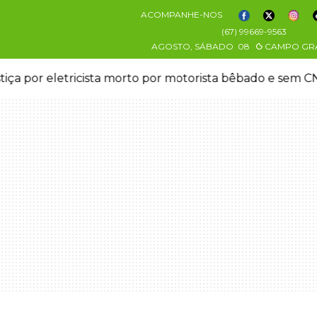
ACOMPANHE-NOS
(67) 99669-9563
AGOSTO, SÁBADO
08
CAMPO GR
stiça por eletricista morto por motorista bêbado e sem 