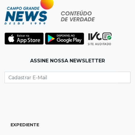
22:57
Chapadão do Sul
Homem é baleado após apontar revólver para
policiais militares
22:42
Resumão
Palmeiras e Vasco confirmam vagas nas
quartas da Copa do Brasil
ASSINE NOSSA NEWSLETTER
22:26
Eleições 2026
Eleitorado aprova teste da urna, mas diz que
colinha será "fundamental"
22:05
Sidrolândia
Briga termina com homem de 35 anos
assassinado a facadas
EXPEDIENTE
21:40
Ideb