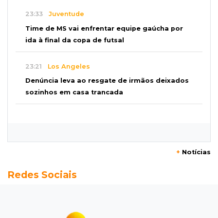
23:33
Juventude
Time de MS vai enfrentar equipe gaúcha por
ida à final da copa de futsal
23:21
Los Angeles
Denúncia leva ao resgate de irmãos deixados
sozinhos em casa trancada
23:17
Clima
Defesa Civil recomenda atenção em MS com
formação de ciclone bomba
+
Notícias
23:00
Ideb
Redes Sociais
Entre escolas com nota divulgada, 3 estaduais
lideram o Ensino Médio na Capital