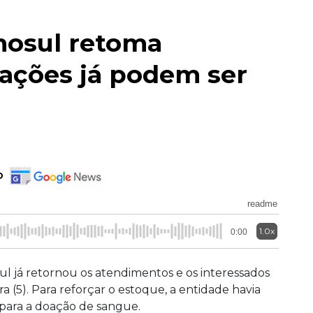
mosul retoma
ações já podem ser
o
readme
1.0x
0:00
ul já retornou os atendimentos e os interessados
a (5). Para reforçar o estoque, a entidade havia
para a doação de sangue.