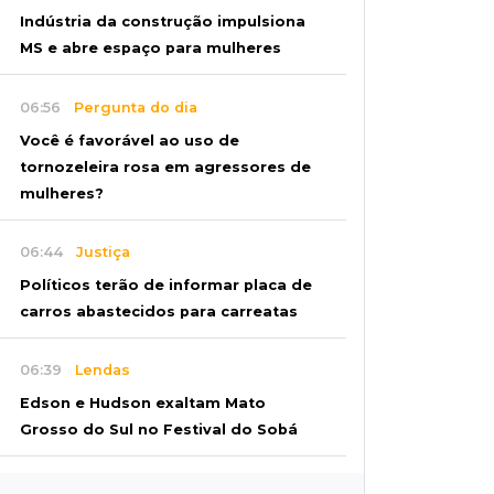
Indústria da construção impulsiona
MS e abre espaço para mulheres
06:56
Pergunta do dia
Você é favorável ao uso de
tornozeleira rosa em agressores de
mulheres?
06:44
Justiça
Políticos terão de informar placa de
carros abastecidos para carreatas
06:39
Lendas
Edson e Hudson exaltam Mato
Grosso do Sul no Festival do Sobá
06:30
Conteúdo de Marca