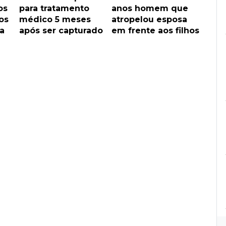
os
para tratamento
anos homem que
os
médico 5 meses
atropelou esposa
a
após ser capturado
em frente aos filhos