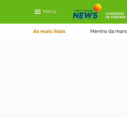
menu
Menu
 com formação de ciclone bomba
As mais
lidas
Menino da mandi