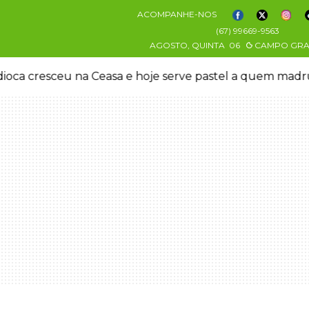
ACOMPANHE-NOS
(67) 99669-9563
AGOSTO, QUINTA
06
CAMPO GR
oca cresceu na Ceasa e hoje serve pastel a quem mad