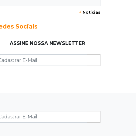
Emagrecer sem cuidar da pele é um
+
Notícias
erro comum
edes Sociais
06:24
Resultado do dia
Para 63% dos leitores, IA não deve
ASSINE NOSSA NEWSLETTER
entrar na rotina escolar
06:14
20º feminicídio
Jovem de 26 anos é morta pelo
companheiro a facadas durante
discussão
06:02
Editorial
Eleições 2026: O Estado precisa
servir à sociedade, não à própria
máquina