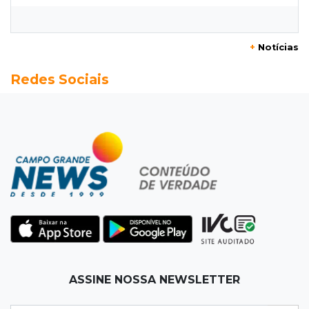
Flamengo vence Vitória por 2 a 0 e encurta
distância para o líder
+
Notícias
20:13
Empregos
Redes Sociais
Seleções em MS têm salários de até R$ 8,2 mil;
veja oportunidades
19:50
Jardim Itatiaia
Vigia é amarrado durante roubo de carro e
dois caminhões em pátio
19:35
Bragança Paulista
Corinthians vence Bragantino por 2 a 0 e sobe
para 7º no Brasileirão
19:12
Na Vila Belmiro
ASSINE NOSSA NEWSLETTER
Athletico vence Santos por 2 a 0 e mantém 3º