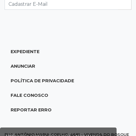
lugar no Brasileirão
18:51
Oportunidades
UEMS está com seleções para professores
com salários de até R$ 10,2 mil
EXPEDIENTE
18:33
Em 2022
Homem que ajudou a sequestrar bebê matou
ANUNCIAR
adolescente atropelada no Amazonas
POLÍTICA DE PRIVACIDADE
18:15
Nubank Parque
Palmeiras e Inter ficam no 0 a 0 pela 22ª
FALE CONOSCO
rodada do Brasileirão
REPORTAR ERRO
17:58
Gratuitas
Justiça homologa acordo para castração de
1% da população de pets na Capital
RUA ANTÔNIO MARIA COELHO, 4681 - VIVENDA DO BOSQUE