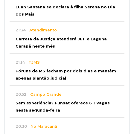
Luan Santana se declara à filha Serena no Dia
dos Pais
21:34
Atendimento
Carreta da Justiça atenderá Juti e Laguna
Carapã neste mês
21:14
TJMS
Fóruns de MS fecham por dois dias e mantêm
apenas plantão judicial
20:52
Campo Grande
Sem experiência? Funsat oferece 611 vagas
nesta segunda-feira
20:30
No Maracanã