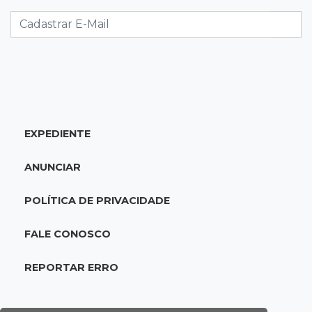
13:25
Nova Ala
Hospital de Câncer inaugura 20 leitos de UTI e
amplia capacidade para pacientes
13:17
Depoimento contraditório
Recém-nascida desaparecida foi entregue
para pagar dívida do pai com facção
EXPEDIENTE
13:08
Investigação
ANUNCIAR
Filha denuncia coronel da reserva da PM por
estupros desde infância
POLÍTICA DE PRIVACIDADE
13:00
Artigos
FALE CONOSCO
Profissionais da Educação: aqueles que fazem
da escola um lugar de transformação
REPORTAR ERRO
12:54
Combustíveis