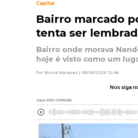
Capital
Bairro marcado por
tenta ser lembrad
Bairro onde morava Nand
hoje é visto como um lug
Por Bruna Marques | 08/06/2026 12:48
Nos siga n
ouça este conteúdo