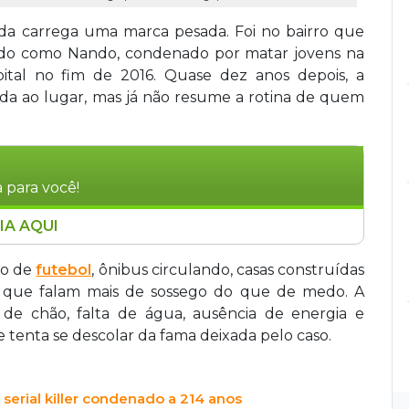
a carrega uma marca pesada. Foi no bairro que
cido como Nando, condenado por matar jovens na
tal no fim de 2016. Quase dez anos depois, a
ada ao lugar, mas já não resume a rotina de quem
 para você!
IA AQUI
de, tenta superar a fama deixada pelo caso de
denado por matar jovens na região em 2016.
po de
futebol
, ônibus circulando, casas construídas
tam transformações urbanas e sociais, com
s que falam mais de sossego do que de medo. A
ilidade. O caso voltou ao debate com o livro da
 de chão, falta de água, ausência de energia e
stigou os crimes.
 tenta se descolar da fama deixada pelo caso.
 serial killer condenado a 214 anos