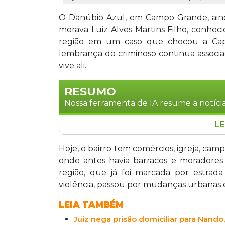
O Danúbio Azul, em Campo Grande, aind
morava Luiz Alves Martins Filho, conhe
região em um caso que chocou a Capi
lembrança do criminoso continua associ
vive ali.
RESUMO
Nossa ferramenta de IA resume a notícia
LE
O bairro Danúbio Azul, em Campo Gran
Luiz Alves Martins Filho, o Nando, con
Hoje, o bairro tem comércios, igreja, cam
Quase dez anos depois, moradores rela
onde antes havia barracos e moradore
ruas asfaltadas, comércio e mais tranqu
região, que já foi marcada por estrada
delegada Aline Sinnott Lopes, que inve
violência, passou por mudanças urbanas e
LEIA TAMBÉM
Juiz nega prisão domiciliar para Nando,