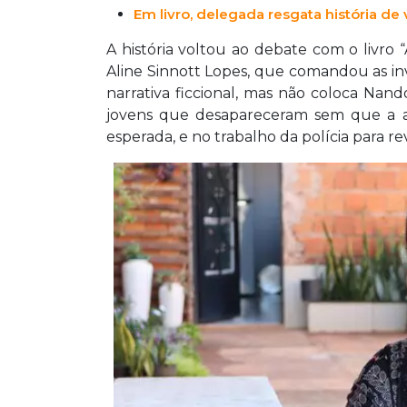
Em livro, delegada resgata história de v
A história voltou ao debate com o livro 
Aline Sinnott Lopes, que comandou as in
narrativa ficcional, mas não coloca Nand
jovens que desapareceram sem que a au
esperada, e no trabalho da polícia para re