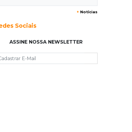
19:05
Pregão
+
Notícias
Dólar comercial fecha cotado a R$
5,12 com atenção ao cenário externo
edes Sociais
18:41
Ideb
ASSINE NOSSA NEWSLETTER
Ensino Médio melhora nas maiores
cidades do Estado, mas
aprendizagem recua
18:24
Balanço
Boletim mostra que julho teve chuva
irregular e déficit em grande parte de
MS
18:02
Ideb
Ensino Fundamental melhora em
Campo Grande, Dourados e Corumbá