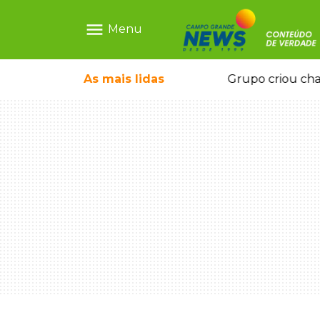
menu
Menu
pe deixou 4 mortos e 8 feridos
As mais
lidas
Grupo criou chave 