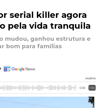
 serial killer agora
o pela vida tranquila
o mudou, ganhou estrutura e
ar bom para famílias
o
readme
1.0x
0:00