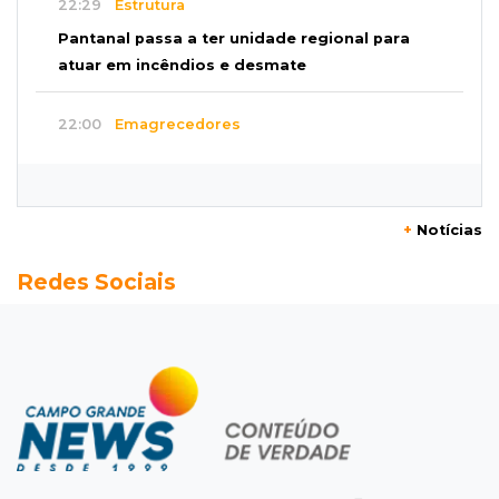
22:29
Estrutura
Pantanal passa a ter unidade regional para
atuar em incêndios e desmate
22:00
Emagrecedores
MS lidera procura digital por canetas
paraguaias sem registro
+
Notícias
21:41
Nova Alvorada do Sul
Redes Sociais
Granizo danifica telhados e plantações
durante temporal no interior
21:22
Agregado
Inter perde para o Corinthians mas avança às
quartas da Copa do Brasil
21:03
Futebol