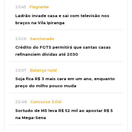
23:45
Flagrante
Ladrão invade casa e sai com televisão nos
braços na Vila Ipiranga
23:26
Sancionado
Crédito do FGTS permitirá que santas casas
refinanciem dívidas até 2030
23:07
Balança rural
Soja fica R$ 3 mais cara em um ano, enquanto
preço do milho pouco muda
22:48
Concurso 3.041
Sortudo de MS leva R$ 52 mil ao apostar R$ 5
na Mega-Sena