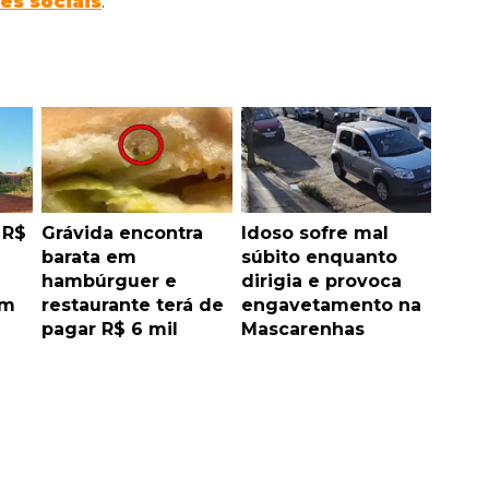
es sociais
.
 R$
Grávida encontra
Idoso sofre mal
barata em
súbito enquanto
hambúrguer e
dirigia e provoca
em
restaurante terá de
engavetamento na
pagar R$ 6 mil
Mascarenhas