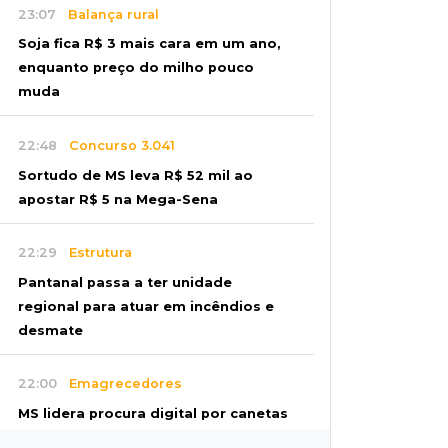
23:07
Balança rural
Soja fica R$ 3 mais cara em um ano,
enquanto preço do milho pouco
muda
22:48
Concurso 3.041
Sortudo de MS leva R$ 52 mil ao
apostar R$ 5 na Mega-Sena
22:29
Estrutura
Pantanal passa a ter unidade
regional para atuar em incêndios e
desmate
22:00
Emagrecedores
MS lidera procura digital por canetas
paraguaias sem registro