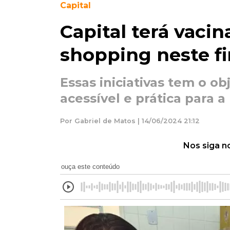
Capital
Capital terá vaci
shopping neste f
Essas iniciativas tem o ob
acessível e prática para 
Por Gabriel de Matos | 14/06/2024 21:12
Nos siga n
ouça este conteúdo