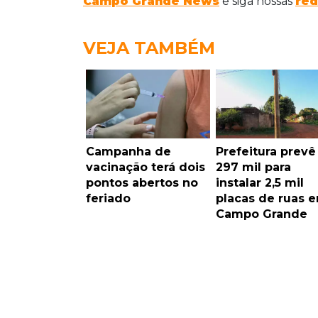
Campo Grande News
e siga nossas
red
VEJA TAMBÉM
Campanha de
Prefeitura prevê
vacinação terá dois
297 mil para
pontos abertos no
instalar 2,5 mil
feriado
placas de ruas 
Campo Grande