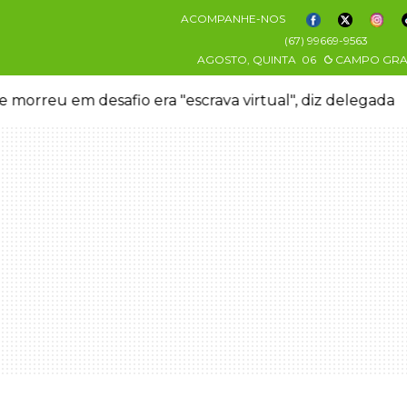
ACOMPANHE-NOS
(67) 99669-9563
AGOSTO, QUINTA
06
CAMPO GR
 morreu em desafio era "escrava virtual", diz delegada