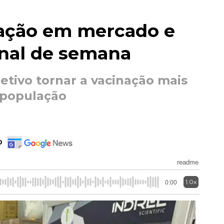
nação em mercado e
inal de semana
jetivo tornar a vacinação mais
a população
o
readme
1.0x
0:00