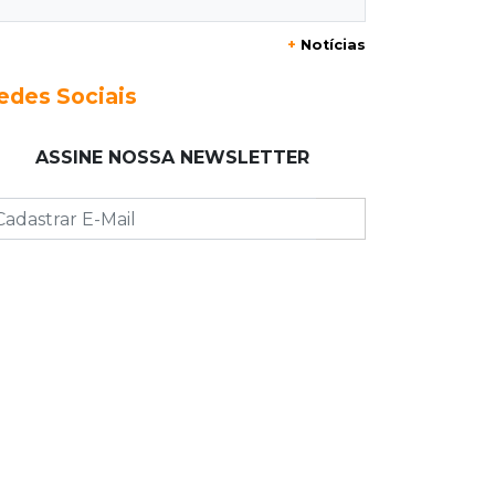
+
Notícias
21:41
Nova Alvorada do Sul
Granizo danifica telhados e
edes Sociais
plantações durante temporal no
interior
ASSINE NOSSA NEWSLETTER
21:22
Agregado
Inter perde para o Corinthians mas
avança às quartas da Copa do Brasil
21:03
Futebol
Vitória goleia Athletico-PR por 4 a 0
e avança às quartas da Copa do
Brasil
20:44
94º caso
Foragido por roubo morre baleado