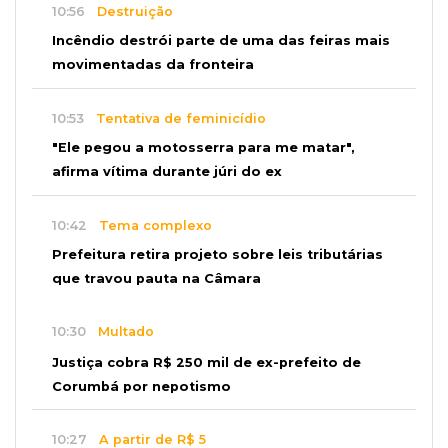
10:56
Destruição
Incêndio destrói parte de uma das feiras mais
movimentadas da fronteira
10:53
Tentativa de feminicídio
"Ele pegou a motosserra para me matar",
afirma vítima durante júri do ex
10:42
Tema complexo
Prefeitura retira projeto sobre leis tributárias
que travou pauta na Câmara
10:30
Multado
Justiça cobra R$ 250 mil de ex-prefeito de
Corumbá por nepotismo
10:27
A partir de R$ 5