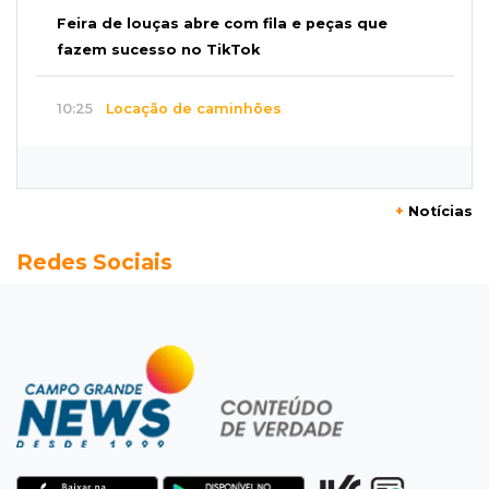
Feira de louças abre com fila e peças que
fazem sucesso no TikTok
10:25
Locação de caminhões
Operação mira contratos de Três Lagoas e
empresas por corrupção
+
Notícias
10:18
Furto
Redes Sociais
Túmulos são quebrados e objetos
desaparecem do Cemitério Santo Antônio
10:06
Transportes
Nova lei prevê multa de até R$ 1 milhão para
quem pagar frete abaixo do mínimo
10:05
Extorsão