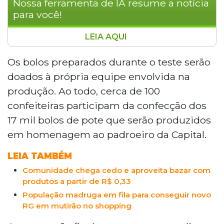
Nossa ferramenta de IA resume a notícia
para você!
LEIA AQUI
A Catedral Nossa Senhora da Abadia e
Santo Antônio em Campo Grande
Os bolos preparados durante o teste serão
realizou uma fornada teste do tradicional
doados à própria equipe envolvida na
bolo de Santo Antônio para treinar
produção. Ao todo, cerca de 100
voluntárias. A produção oficial de 17 mil
confeiteiras participam da confecção dos
bolos de pote começará em junho para
17 mil bolos de pote que serão produzidos
as celebrações do dia 13. O doce artesanal
contará com 3 mil alianças escondidas e
em homenagem ao padroeiro da Capital.
prêmios como uma televisão e alianças
LEIA TAMBÉM
de ouro. Além da devoção religiosa, a
tradição é marcada por relatos de fé e
Comunidade chega cedo e aproveita bazar com
união de casais que encontraram os anéis
produtos a partir de R$ 0,33
simbólicos em anos anteriores.
População madruga em fila para conseguir novo
RG em mutirão no shopping