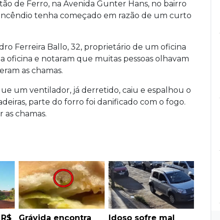
rtão de Ferro, na Avenida Gunter Hans, no bairro
o incêndio tenha começado em razão de um curto
dro Ferreira Ballo, 32, proprietário de um oficina
a oficina e notaram que muitas pessoas olhavam
beram as chamas.
e um ventilador, já derretido, caiu e espalhou o
adeiras, parte do forro foi danificado com o fogo.
r as chamas.
 R$
Grávida encontra
Idoso sofre mal