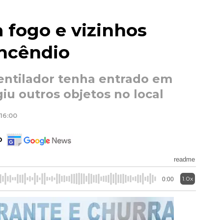
 fogo e vizinhos
incêndio
entilador tenha entrado em
giu outros objetos no local
16:00
o
readme
1.0x
0:00