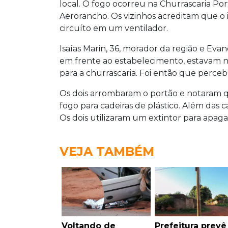
local. O fogo ocorreu na Churrascaria Po
Aerorancho. Os vizinhos acreditam que 
circuíto em um ventilador.
Isaías Marin, 36, morador da região e Evan
em frente ao estabelecimento, estavam n
para a churrascaria. Foi então que perce
Os dois arrombaram o portão e notaram qu
fogo para cadeiras de plástico. Além das c
Os dois utilizaram um extintor para apaga
VEJA TAMBÉM
Voltando de
Prefeitura prevê