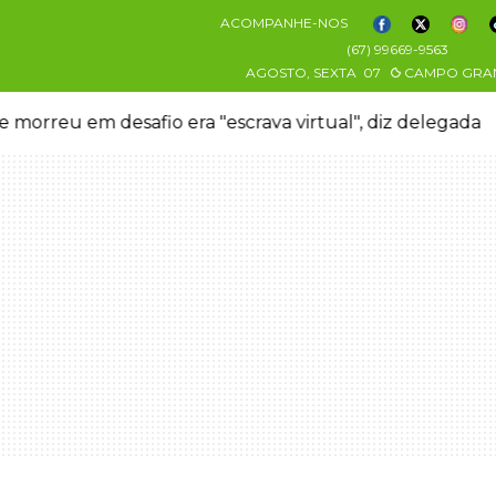
ACOMPANHE-NOS
(67) 99669-9563
AGOSTO, SEXTA
07
CAMPO GRA
 morreu em desafio era "escrava virtual", diz delegada