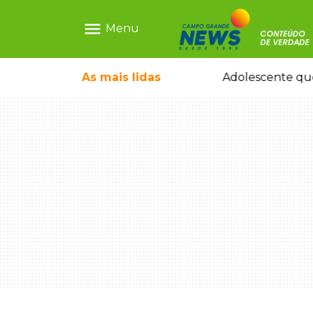
menu
Menu
pode ganhar dia oficial em MS
As mais
lidas
Adolescente que