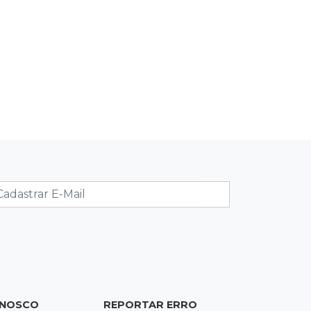
06:00
Jogo Aberto
Como milagre, corredor da Santa
Casa aparece vazio
QUINTA, 06 DE AGOSTO
23:45
Flagrante
Ladrão invade casa e sai com
televisão nos braços na Vila Ipiranga
23:26
Sancionado
Crédito do FGTS permitirá que
santas casas refinanciem dívidas até
2030
23:07
Balança rural
Soja fica R$ 3 mais cara em um ano,
ONOSCO
REPORTAR ERRO
enquanto preço do milho pouco