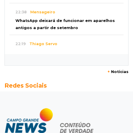
22:38
Mensageiro
WhatsApp deixará de funcionar em aparelhos
antigos a partir de setembro
22:19
Thiago Servo
Sertanejo desiste de ação de R$ 12 milhões
por pagar pensão sem ser pai
+
Notícias
21:50
Balcão de empregos
Redes Sociais
Semana vai começar com 909 novas
oportunidades de trabalho em 114 funções
21:31
Flagrante
Motorista atinge carro parado, perde
retrovisor e foge no Jardim Antártica