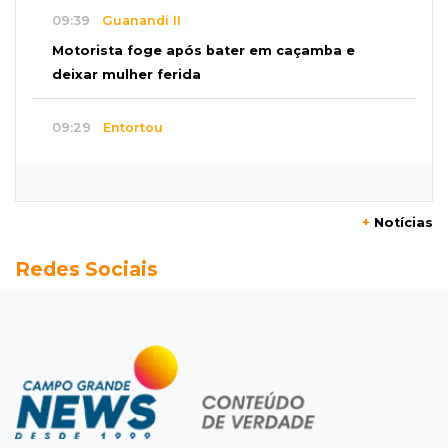
09:39
Guanandi II
Motorista foge após bater em caçamba e
deixar mulher ferida
09:29
Entortou
Carro bate em poste e deixa casas e
comércios sem energia na Tamandaré
+
Notícias
09:17
Parceria firmada
Redes Sociais
Federação de futebol assume manutenção de
dois estádios de Campo Grande
09:09
Terenos
Homem morre e três ficam feridos em
capotamento em rodovia