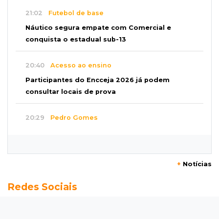
21:02
Futebol de base
Náutico segura empate com Comercial e
conquista o estadual sub-13
20:40
Acesso ao ensino
Participantes do Encceja 2026 já podem
consultar locais de prova
20:29
Pedro Gomes
Jovem morre baleado e suspeita envolve
disputa entre facções rivais
+
Notícias
20:01
Futebol feminino
Redes Sociais
Pantanal treina em Goiânia antes de jogo que
vale acesso inédito à Série A2