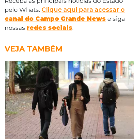
Receba as principais notícias do Estado
pelo Whats.
Clique aqui para acessar o
canal do Campo Grande News
e siga
nossas
redes sociais
.
VEJA TAMBÉM