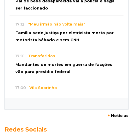
Pai de bebê desaparecida vai à polícia e nega
ser faccionado
17:12
"Meu irmão não volta mais"
Família pede justiça por eletricista morto por
motorista bêbado e sem CNH
17:01
Transferidos
Mandantes de mortes em guerra de facções
vão para presídio federal
17:00
Vila Sobrinho
Uno capota e Gol invade terreno em acidente
próximo à Praça do Papa
+
Notícias
16:52
De estimação
Redes Sociais
Pet shop é recorrente na venda de cães "fake"