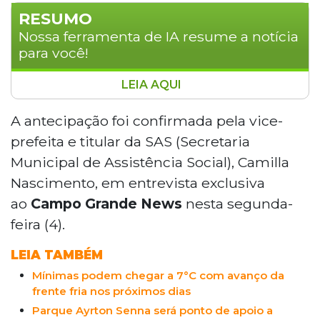
RESUMO
Nossa ferramenta de IA resume a notícia
para você!
LEIA AQUI
A Prefeitura de Campo Grande deve
antecipar a campanha Inverno Acolhedor
A antecipação foi confirmada pela vice-
2026, prevista para a segunda quinzena
prefeita e titular da SAS (Secretaria
de maio, devido à chegada de uma frente
Municipal de Assistência Social), Camilla
fria com mínimas entre 9°C e 11°C. O
Nascimento, em entrevista exclusiva
programa oferece abrigo, alimentação e
ao
Campo Grande News
nesta segunda-
agasalhos a pessoas em situação de rua
no Parque Ayrton Senna, das 18h às 6h.
feira (4).
Em 2025, foram atendidas 1.182 pessoas
LEIA TAMBÉM
em 21 dias, sem casos de hipotermia.
Mínimas podem chegar a 7°C com avanço da
frente fria nos próximos dias
Parque Ayrton Senna será ponto de apoio a