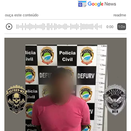
ouça este conteúdo
readme
1.0x
0:00