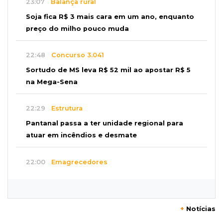
23:07
Balança rural
Soja fica R$ 3 mais cara em um ano, enquanto
preço do milho pouco muda
22:48
Concurso 3.041
Sortudo de MS leva R$ 52 mil ao apostar R$ 5
na Mega-Sena
22:29
Estrutura
Pantanal passa a ter unidade regional para
atuar em incêndios e desmate
22:00
Emagrecedores
MS lidera procura digital por canetas
paraguaias sem registro
+
Notícias
21:41
Nova Alvorada do Sul