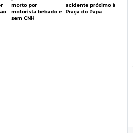
er
morto por
acidente próximo à
ão
motorista bêbado e
Praça do Papa
sem CNH