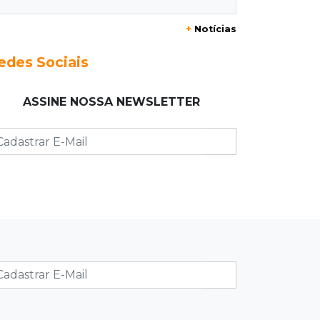
20:15
Pedro Juan Caballero
+
Notícias
Fiscalização apreende remédios de
farmácia ligada a laboratório ilegal
edes Sociais
19:56
São Gabriel do Oeste
ASSINE NOSSA NEWSLETTER
Suspeitos de ocupar avião
interceptado pela FAB morrem em
confronto
19:37
Cotação
Dólar comercial cai 0,46% e encerra
semana cotado a R$ 5,08
19:18
95º caso
Foragido que se passava por pastor
morre após reagir à abordagem
policial