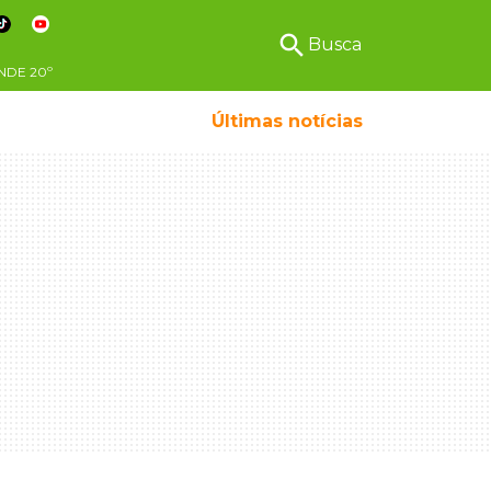
search
Busca
NDE
20º
Últimas notícias