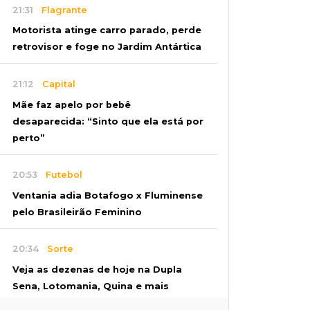
21:31
Flagrante
Motorista atinge carro parado, perde
retrovisor e foge no Jardim Antártica
21:12
Capital
Mãe faz apelo por bebê
desaparecida: “Sinto que ela está por
perto”
20:53
Futebol
Ventania adia Botafogo x Fluminense
pelo Brasileirão Feminino
20:34
Sorte
Veja as dezenas de hoje na Dupla
Sena, Lotomania, Quina e mais