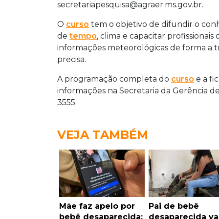
secretariapesquisa@agraer.ms.gov.br.
O
curso
tem o objetivo de difundir o conh
de
tempo
, clima e capacitar profissionai
informações meteorológicas de forma a tr
precisa.
A programação completa do
curso
e a fi
informações na Secretaria da Gerência de
3555.
VEJA TAMBÉM
Mãe faz apelo por
Pai de bebê
bebê desaparecida:
desaparecida va