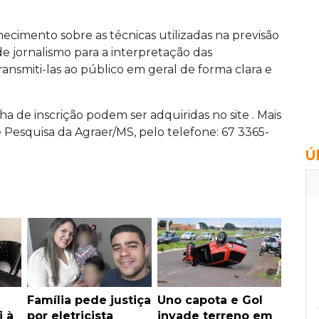
ecimento sobre as técnicas utilizadas na previsão
s de jornalismo para a interpretação das
ansmiti-las ao público em geral de forma clara e
cha de inscrição podem ser adquiridas no site
. Mais
 Pesquisa da Agraer/MS, pelo telefone: 67 3365-
Ú
Família pede justiça
Uno capota e Gol
i à
por eletricista
invade terreno em