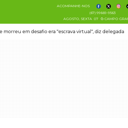
ACOMPANHE-NOS
(67) 99669-9563
AGOSTO, SEXTA
07
CAMPO GRA
 morreu em desafio era "escrava virtual", diz delegada